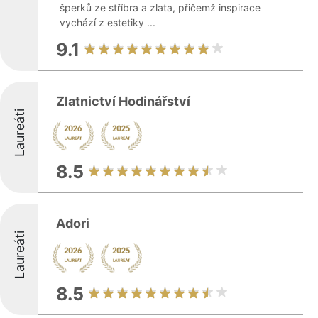
šperků ze stříbra a zlata, přičemž inspirace
vychází z estetiky ...
9.1
Zlatnictví Hodinářství
Laureáti
8.5
Adori
Laureáti
8.5