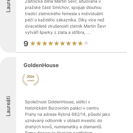
Laureáti
Zlatnická dílna Martin Ševr, situovaná v
pražské části Smíchov, spojuje dlouhou
tradici zlatnického řemesla s individuální
péčí o každého zákazníka. Díky více než
dvacetileté zkušenosti zlatník Martin Ševr
vytváří šperky z zlata a stříbra, ...
9
GoldenHouse
Laureáti
Společnost GoldenHouse, sídlící v
historickém Burzovním paláci v centru
Prahy na adrese Rybná 682/14, působí jako
uznávaný odborník v oblasti investic do
drahých kovů, numismatiky a diamantů.
Firma disponuje širokým portfoliem