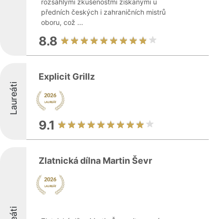
rozsáhlými zkušenostmi získanými u
předních českých i zahraničních mistrů
oboru, což ...
8.8
Explicit Grillz
Laureáti
9.1
Zlatnická dílna Martin Ševr