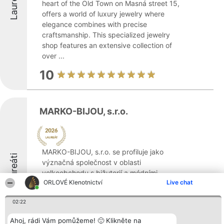
Laureáti
heart of the Old Town on Masná street 15,
offers a world of luxury jewelry where
elegance combines with precise
craftsmanship. This specialized jewelry
shop features an extensive collection of
over ...
10
MARKO-BIJOU, s.r.o.
MARKO-BIJOU, s.r.o. se profiluje jako
Laureáti
význačná společnost v oblasti
velkoobchodu s bižuterií a módními
ORLOVÉ Klenotnictví
Live chat
doplňky. Zaměřuje se na prezentaci více
než 25 předních českých výrobců tradiční
02:22
bižuterie, zejména z jabloneckého regionu,
a usiluje o to, ...
Ahoj, rádi Vám pomůžeme! 🙂 Klikněte na