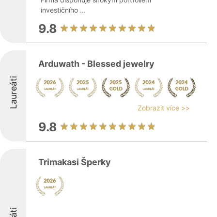
investičního ...
9.8
Arduwath - Blessed jewelry
Laureáti
Zobrazit více >>
9.8
Trimakasi Šperky