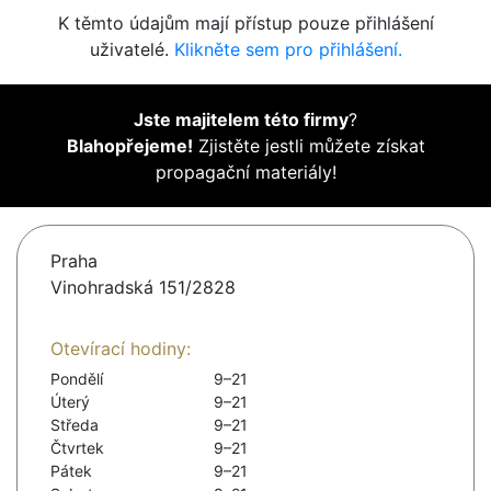
K těmto údajům mají přístup pouze přihlášení
uživatelé.
Klikněte sem pro přihlášení.
Jste majitelem této firmy
?
Blahopřejeme!
Zjistěte jestli můžete získat
propagační materiály!
Praha
Vinohradská 151/2828
Otevírací hodiny:
Pondělí
9–21
Úterý
9–21
Středa
9–21
Čtvrtek
9–21
Pátek
9–21