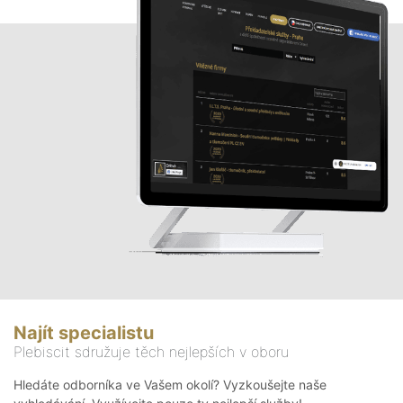
Najít specialistu
Plebiscit sdružuje těch nejlepších v oboru
Hledáte odborníka ve Vašem okolí? Vyzkoušejte naše