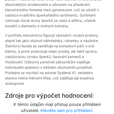
dlouholetými zkušenostmi a důrazem na předávání
klenotnického řemesla mezi generacemi, což se odráží v
nabídce kvalitního šperkařského sortimentu. Sortiment
zahrnuje různé druhy šperků ze zlata a stříbra, včetně
kousků s diamanty a drahými kameny.
V portfoliu klenotnictví figurují zásnubní i snubní prsteny,
stejně tak jako stylové náhrdelníky, náramky a náušnice.
Zlatnictví Aurela se zaměřuje na komplexní péči o své
klienty, a proto poskytuje nejen prodej, ale také opravy,
zakázkovou výrobu šperků, fasování kamenů a
rhodiování. Odborný personál zákazníkům zajišťuje
individuální asistenci v klidném obchodním prostředí.
Prodejna se nachází na adrese Spálená 41, nedaleko
stanice metra Národní třída, což zajišťuje její snadnou
dostupnost.
Zdroje pro výpočet hodnocení:
K těmto údajům mají přístup pouze přihlášení
uživatelé.
Klikněte sem pro přihlášení.