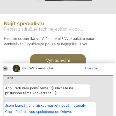
Najít specialistu
Plebiscit sdružuje těch nejlepších v oboru
Hledáte odborníka ve Vašem okolí? Vyzkoušejte naše
vyhledávání. Využívejte pouze ty nejlepší služby!
Vyhledávání
ORLOVÉ Klenotnictví
Live chat
12:39
Ahoj, rádi Vám pomůžeme! 🙂 Klikněte na
příslušnou téma konverzace! 🙂
Organizátor hlasování
Plebiscyt
Kontakt
Bright Side Solutions sp. z o.
Vítězové
Kontakt
Jsem laureát, chci získat marketingové materiály.
o. sp. k.
Seznam všech
ul. Ruska 22
laureátů
Chci přihlásit svou společnost do Orlové.
Wrocław 50-079
Zásady