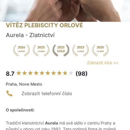
VÍTĚZ PLEBISCITY ORLOVÉ
Aurela - Zlatnictví
Zobrazit více >>
8.7
(98)
Praha, Nove Mesto
Zobrazit telefonní číslo
O společnosti:
Tradiční klenotnictví
Aurela
má své sídlo v centru Prahy a
působí v oboru od roku 1992. Tato rodinná firma je známá