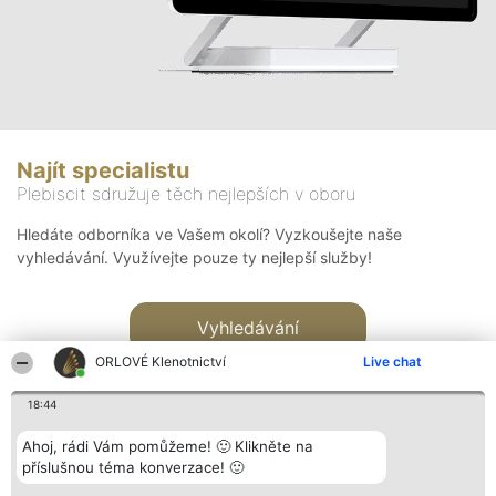
Najít specialistu
Plebiscit sdružuje těch nejlepších v oboru
Hledáte odborníka ve Vašem okolí? Vyzkoušejte naše
vyhledávání. Využívejte pouze ty nejlepší služby!
Vyhledávání
ORLOVÉ Klenotnictví
Live chat
18:44
Ahoj, rádi Vám pomůžeme! 🙂 Klikněte na
příslušnou téma konverzace! 🙂
Organizátor hlasování
Plebiscyt
Kontakt