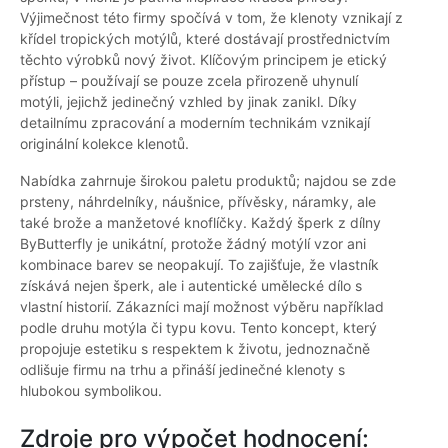
Výjimečnost této firmy spočívá v tom, že klenoty vznikají z
křídel tropických motýlů, které dostávají prostřednictvím
těchto výrobků nový život. Klíčovým principem je etický
přístup – používají se pouze zcela přirozeně uhynulí
motýli, jejichž jedinečný vzhled by jinak zanikl. Díky
detailnímu zpracování a moderním technikám vznikají
originální kolekce klenotů.
Nabídka zahrnuje širokou paletu produktů; najdou se zde
prsteny, náhrdelníky, náušnice, přívěsky, náramky, ale
také brože a manžetové knoflíčky. Každý šperk z dílny
ByButterfly je unikátní, protože žádný motýlí vzor ani
kombinace barev se neopakují. To zajišťuje, že vlastník
získává nejen šperk, ale i autentické umělecké dílo s
vlastní historií. Zákazníci mají možnost výběru například
podle druhu motýla či typu kovu. Tento koncept, který
propojuje estetiku s respektem k životu, jednoznačně
odlišuje firmu na trhu a přináší jedinečné klenoty s
hlubokou symbolikou.
Zdroje pro výpočet hodnocení: