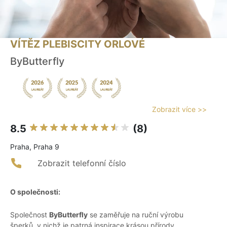
VÍTĚZ PLEBISCITY ORLOVÉ
ByButterfly
Zobrazit více >>
8.5
(8)
Praha, Praha 9
Zobrazit telefonní číslo
O společnosti:
Společnost
ByButterfly
se zaměřuje na ruční výrobu
šperků, v nichž je patrná inspirace krásou přírody.