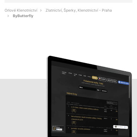
Orlové Klenotnictví
Zlatnictví, Šperky, Klenotnictví - Praha
ByButterfly