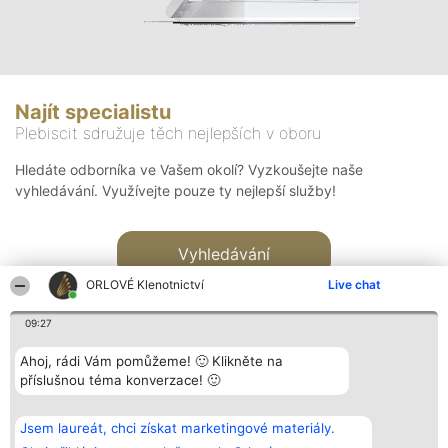
Najít specialistu
Plebiscit sdružuje těch nejlepších v oboru
Hledáte odborníka ve Vašem okolí? Vyzkoušejte naše
vyhledávání. Využívejte pouze ty nejlepší služby!
Vyhledávání
ORLOVÉ Klenotnictví
Live chat
09:27
Ahoj, rádi Vám pomůžeme! 🙂 Klikněte na
příslušnou téma konverzace! 🙂
Organizátor hlasování
Plebiscyt
Kontakt
Bright Side Solutions sp. z o.
Vítězové
Kontakt
Jsem laureát, chci získat marketingové materiály.
o. sp. k.
Seznam všech
ul. Ruska 22
laureátů