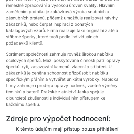
řemeslné zpracování a vysokou úroveň kvality. Hlavním
zaměřením podniku je zakázková výroba snubních a
zásnubních prstenů, přičemž umožňuje realizovat návrhy
zákazníků, nebo čerpat inspiraci z bohatých
katalogových vzorů. Firma realizuje také originální zlaté a
stříbrné šperky, které tvoří podle individuálních
požadavků klientů.
Sortiment společnosti zahrnuje rovněž širokou nabídku
ocelových šperků. Mezi poskytované činnosti patří opravy
šperků, rytí, zasazování kamenů, zlacení a stříbření. U
zákazníků je ceněna schopnost přizpůsobit nabídku
specifickým přáním a vytvářet unikátní výrobky. Nabídka
firmy zahrnuje i prodej a opravy hodinek, včetně výměny
řemínků a baterií. Pražské zlatnictví Janka spojuje
dlouholeté zkušenosti s individuálním přístupem ke
každému šperku.
Zdroje pro výpočet hodnocení:
K těmto údajům mají přístup pouze přihlášení