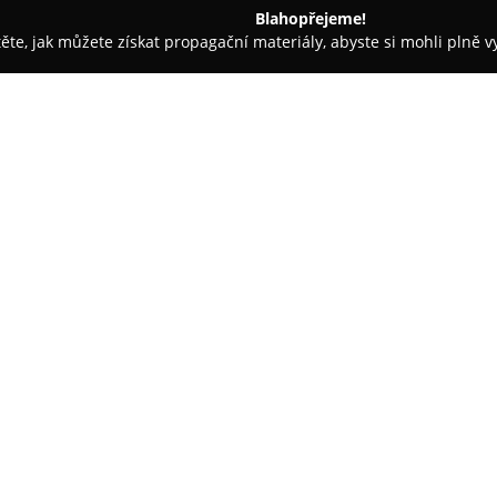
Blahopřejeme!
těte, jak můžete získat propagační materiály, abyste si mohli plně 
ví - Praha
Skryté světy
O společnosti:
Sklářský ateliér
Skryté světy
, 
jedinečné autorské skleněné šp
rukama Petry Hamplové. S dlouh
možnostem se zde s láskou reali
Zobrazit více >>
perlí. Skleněné tyče se pečlivě
forem a barevných kompozic. K
uměleckou vizi, přičemž zdůrazň
Filozofie ateliéru spočívá v na
a vždy originální. Kromě již ho
míru vytvořit šperky přesně po