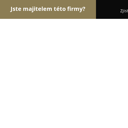
Jste majitelem této firmy?
Zjis
Orlové Klenotnictví
Zlatnictví, Šperky, Klenotnict
Skryté světy
9
(17)
Praha, Prague
Zobrazit telefonní číslo