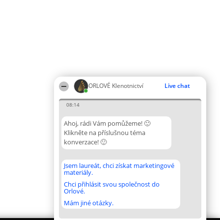
ORLOVÉ Klenotnictví
Live chat
08:14
Ahoj, rádi Vám pomůžeme! 🙂
Klikněte na příslušnou téma
konverzace! 🙂
Jsem laureát, chci získat marketingové
materiály.
Chci přihlásit svou společnost do
Orlové.
Mám jiné otázky.