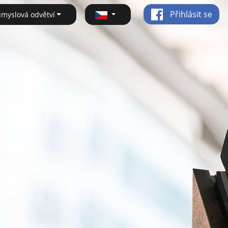
Přihlásit se
ůmyslová odvětví