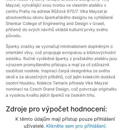
Mayzel, vytvářející svou tvorbu ve vlastním ateliéru v
centru Prahy na adrese Růžová 970/7. Vika Mayzel je
absolventkou oboru šperkařského designu na vyhlášené
Shenkar College of Engineering and Design v Izraeli,
přičemž do svých návrhů vkládá kulturní prvky svého
původu.
Šperky značky se vyznačují minimalismem doplněným o
orientální vlivy, což propojuje evropskou a blízkovýchodní
estetiku. Ručně vyráběné šperky z pražského ateliéru jsou
výrazem promyšleného přístupu a mají za cíl zdůraznit
osobitost nositele. Inspiraci čerpá designérka ze svého
okolí a ze skutečných příběhů, což jejím kolekcím dodává
osobní hloubku. Kolekce Tamarix přinesla Vike Mayzel
nominaci na Czech Grand Design, což potvrzuje originalitu
a vysokou kvalitu jejích šperků na českém trhu.
Zdroje pro výpočet hodnocení:
K těmto údajům mají přístup pouze přihlášení
uživatelé.
Klikněte sem pro přihlášení.