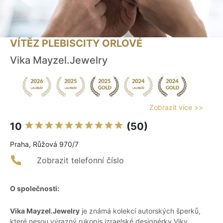
VÍTĚZ PLEBISCITY ORLOVÉ
Vika Mayzel.Jewelry
Zobrazit více >>
10
(50)
Praha, Růžová 970/7
Zobrazit telefonní číslo
O společnosti:
Vika Mayzel.Jewelry
je známá kolekcí autorských šperků,
které nesou výrazný rukopis izraelské designérky Viky