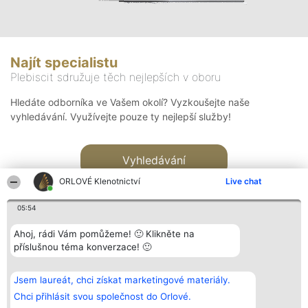
Najít specialistu
Plebiscit sdružuje těch nejlepších v oboru
Hledáte odborníka ve Vašem okolí? Vyzkoušejte naše
vyhledávání. Využívejte pouze ty nejlepší služby!
Vyhledávání
ORLOVÉ Klenotnictví
Live chat
05:54
Ahoj, rádi Vám pomůžeme! 🙂 Klikněte na
příslušnou téma konverzace! 🙂
Organizátor hlasování
Plebiscyt
Kontakt
Bright Side Solutions sp. z o.
Vítězové
Kontakt
Jsem laureát, chci získat marketingové materiály.
o. sp. k.
Seznam všech
ul. Ruska 22
laureátů
Chci přihlásit svou společnost do Orlové.
Wrocław 50-079
Zásady