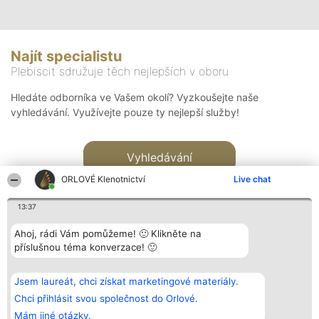
Najít specialistu
Plebiscit sdružuje těch nejlepších v oboru
Hledáte odborníka ve Vašem okolí? Vyzkoušejte naše
vyhledávání. Využívejte pouze ty nejlepší služby!
Vyhledávání
ORLOVÉ Klenotnictví
Live chat
13:37
Ahoj, rádi Vám pomůžeme! 🙂 Klikněte na
příslušnou téma konverzace! 🙂
Organizátor hlasování
Plebiscyt
Kontakt
Bright Side Solutions sp. z o.
Vítězové
Kontakt
Jsem laureát, chci získat marketingové materiály.
o. sp. k.
Seznam všech
ul. Ruska 22
laureátů
Chci přihlásit svou společnost do Orlové.
Wrocław 50-079
Zásady
Mám jiné otázky.
KRS 0000749100 | Regon
Pravidla