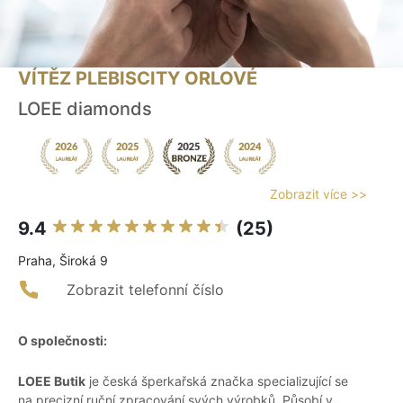
VÍTĚZ PLEBISCITY ORLOVÉ
LOEE diamonds
Zobrazit více >>
9.4
(25)
Praha, Široká 9
Zobrazit telefonní číslo
O společnosti:
LOEE Butik
je česká šperkařská značka specializující se
na precizní ruční zpracování svých výrobků. Působí v