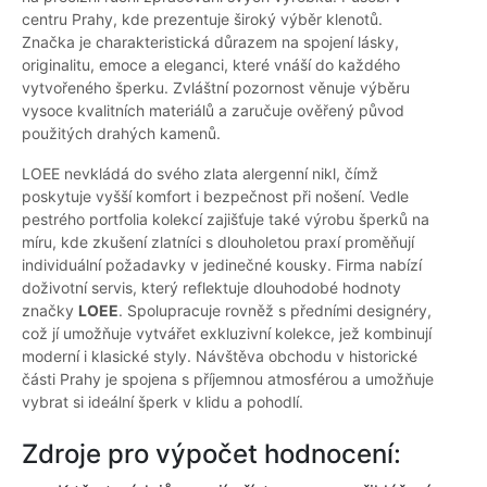
centru Prahy, kde prezentuje široký výběr klenotů.
Značka je charakteristická důrazem na spojení lásky,
originalitu, emoce a eleganci, které vnáší do každého
vytvořeného šperku. Zvláštní pozornost věnuje výběru
vysoce kvalitních materiálů a zaručuje ověřený původ
použitých drahých kamenů.
LOEE nevkládá do svého zlata alergenní nikl, čímž
poskytuje vyšší komfort i bezpečnost při nošení. Vedle
pestrého portfolia kolekcí zajišťuje také výrobu šperků na
míru, kde zkušení zlatníci s dlouholetou praxí proměňují
individuální požadavky v jedinečné kousky. Firma nabízí
doživotní servis, který reflektuje dlouhodobé hodnoty
značky
LOEE
. Spolupracuje rovněž s předními designéry,
což jí umožňuje vytvářet exkluzivní kolekce, jež kombinují
moderní i klasické styly. Návštěva obchodu v historické
části Prahy je spojena s příjemnou atmosférou a umožňuje
vybrat si ideální šperk v klidu a pohodlí.
Zdroje pro výpočet hodnocení: