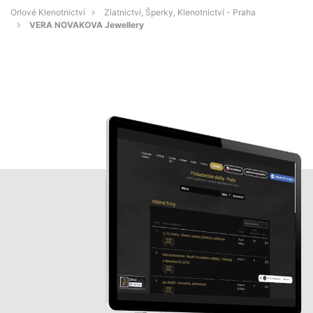
Orlové Klenotnictví
Zlatnictví, Šperky, Klenotnictví - Praha
VERA NOVAKOVA Jewellery