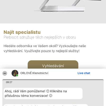
Najít specialistu
Plebiscit sdružuje těch nejlepších v oboru
Hledáte odborníka ve Vašem okolí? Vyzkoušejte naše
vyhledávání. Využívejte pouze ty nejlepší služby!
Vyhledávání
ORLOVÉ Klenotnictví
Live chat
09:27
Ahoj, rádi Vám pomůžeme! 🙂 Klikněte na
příslušnou téma konverzace! 🙂
Organizátor hlasování
Plebiscyt
Kontakt
Bright Side Solutions sp. z o.
Vítězové
Kontakt