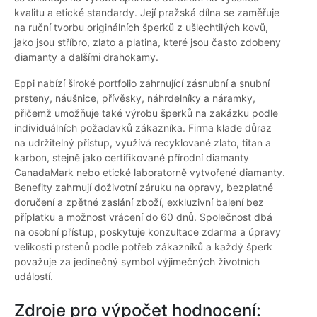
kvalitu a etické standardy. Její pražská dílna se zaměřuje
na ruční tvorbu originálních šperků z ušlechtilých kovů,
jako jsou stříbro, zlato a platina, které jsou často zdobeny
diamanty a dalšími drahokamy.
Eppi nabízí široké portfolio zahrnující zásnubní a snubní
prsteny, náušnice, přívěsky, náhrdelníky a náramky,
přičemž umožňuje také výrobu šperků na zakázku podle
individuálních požadavků zákazníka. Firma klade důraz
na udržitelný přístup, využívá recyklované zlato, titan a
karbon, stejně jako certifikované přírodní diamanty
CanadaMark nebo etické laboratorně vytvořené diamanty.
Benefity zahrnují doživotní záruku na opravy, bezplatné
doručení a zpětné zaslání zboží, exkluzivní balení bez
příplatku a možnost vrácení do 60 dnů. Společnost dbá
na osobní přístup, poskytuje konzultace zdarma a úpravy
velikosti prstenů podle potřeb zákazníků a každý šperk
považuje za jedinečný symbol výjimečných životních
událostí.
Zdroje pro výpočet hodnocení: