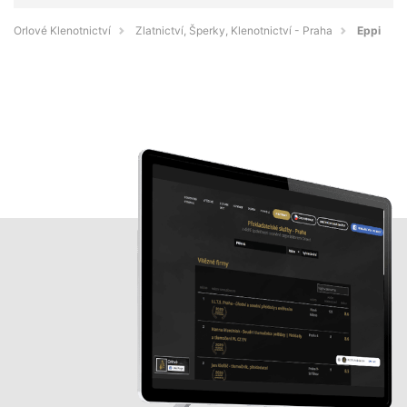
Orlové Klenotnictví
Zlatnictví, Šperky, Klenotnictví - Praha
Eppi