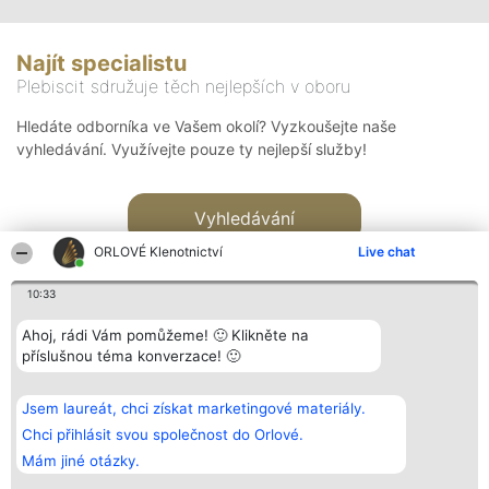
Najít specialistu
Plebiscit sdružuje těch nejlepších v oboru
Hledáte odborníka ve Vašem okolí? Vyzkoušejte naše
vyhledávání. Využívejte pouze ty nejlepší služby!
Vyhledávání
ORLOVÉ Klenotnictví
Live chat
10:33
Ahoj, rádi Vám pomůžeme! 🙂 Klikněte na
příslušnou téma konverzace! 🙂
Organizátor hlasování
Plebiscyt
Kontakt
Bright Side Solutions sp. z o.
Vítězové
Kontakt
Jsem laureát, chci získat marketingové materiály.
o. sp. k.
Seznam všech
ul. Ruska 22
laureátů
Chci přihlásit svou společnost do Orlové.
Wrocław 50-079
Zásady
Mám jiné otázky.
KRS 0000749100 | Regon
Pravidla
381313360 | NIP 8943132676
Zásady