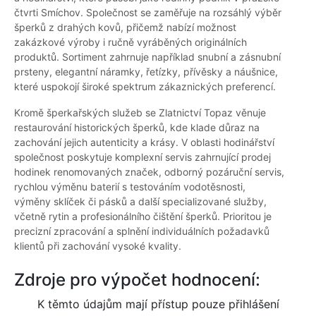
čtvrti Smíchov. Společnost se zaměřuje na rozsáhlý výběr
šperků z drahých kovů, přičemž nabízí možnost
zakázkové výroby i ručně vyráběných originálních
produktů. Sortiment zahrnuje například snubní a zásnubní
prsteny, elegantní náramky, řetízky, přívěsky a náušnice,
které uspokojí široké spektrum zákaznických preferencí.
Kromě šperkařských služeb se Zlatnictví Topaz věnuje
restaurování historických šperků, kde klade důraz na
zachování jejich autenticity a krásy. V oblasti hodinářství
společnost poskytuje komplexní servis zahrnující prodej
hodinek renomovaných značek, odborný pozáruční servis,
rychlou výměnu baterií s testováním vodotěsnosti,
výměny sklíček či pásků a další specializované služby,
včetně rytin a profesionálního čištění šperků. Prioritou je
precizní zpracování a splnění individuálních požadavků
klientů při zachování vysoké kvality.
Zdroje pro výpočet hodnocení:
K těmto údajům mají přístup pouze přihlášení