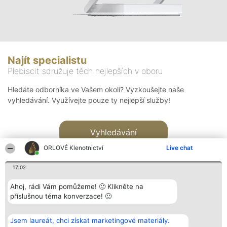
Najít specialistu
Plebiscit sdružuje těch nejlepších v oboru
Hledáte odborníka ve Vašem okolí? Vyzkoušejte naše
vyhledávání. Využívejte pouze ty nejlepší služby!
Vyhledávání
ORLOVÉ Klenotnictví
Live chat
17:02
Ahoj, rádi Vám pomůžeme! 🙂 Klikněte na
příslušnou téma konverzace! 🙂
Organizátor hlasování
Plebiscyt
Kontakt
Bright Side Solutions sp. z o.
Vítězové
Kontakt
Jsem laureát, chci získat marketingové materiály.
o. sp. k.
Seznam všech