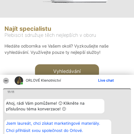
Najít specialistu
Plebiscit sdružuje těch nejlepších v oboru
Hledáte odborníka ve Vašem okolí? Vyzkoušejte naše
vyhledávání. Využívejte pouze ty nejlepší služby!
Vyhledávání
ORLOVÉ Klenotnictví
Live chat
11:11
Ahoj, rádi Vám pomůžeme! 🙂 Klikněte na
příslušnou téma konverzace! 🙂
Organizátor hlasování
Plebiscyt
Kontakt
Bright Side Solutions sp. z o.
Vítězové
Kontakt
Jsem laureát, chci získat marketingové materiály.
o. sp. k.
Seznam všech
ul. Ruska 22
laureátů
Chci přihlásit svou společnost do Orlové.
Wrocław 50-079
Zásady