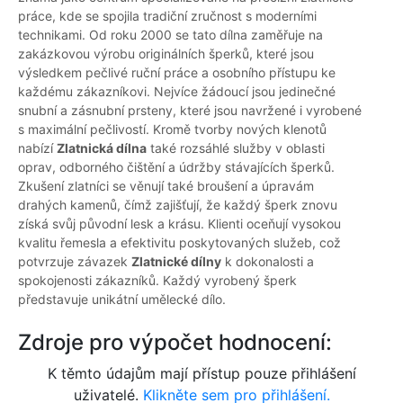
práce, kde se spojila tradiční zručnost s moderními
technikami. Od roku 2000 se tato dílna zaměřuje na
zakázkovou výrobu originálních šperků, které jsou
výsledkem pečlivé ruční práce a osobního přístupu ke
každému zákazníkovi. Nejvíce žádoucí jsou jedinečné
snubní a zásnubní prsteny, které jsou navržené i vyrobené
s maximální pečlivostí. Kromě tvorby nových klenotů
nabízí
Zlatnická dílna
také rozsáhlé služby v oblasti
oprav, odborného čištění a údržby stávajících šperků.
Zkušení zlatníci se věnují také broušení a úpravám
drahých kamenů, čímž zajišťují, že každý šperk znovu
získá svůj původní lesk a krásu. Klienti oceňují vysokou
kvalitu řemesla a efektivitu poskytovaných služeb, což
potvrzuje závazek
Zlatnické dílny
k dokonalosti a
spokojenosti zákazníků. Každý vyrobený šperk
představuje unikátní umělecké dílo.
Zdroje pro výpočet hodnocení:
K těmto údajům mají přístup pouze přihlášení
uživatelé.
Klikněte sem pro přihlášení.