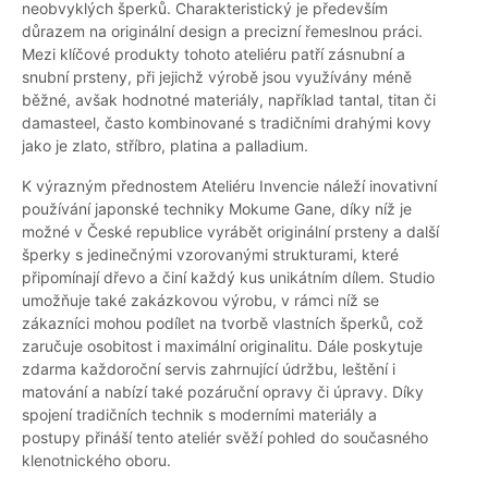
neobvyklých šperků. Charakteristický je především
důrazem na originální design a precizní řemeslnou práci.
Mezi klíčové produkty tohoto ateliéru patří zásnubní a
snubní prsteny, při jejichž výrobě jsou využívány méně
běžné, avšak hodnotné materiály, například tantal, titan či
damasteel, často kombinované s tradičními drahými kovy
jako je zlato, stříbro, platina a palladium.
K výrazným přednostem Ateliéru Invencie náleží inovativní
používání japonské techniky Mokume Gane, díky níž je
možné v České republice vyrábět originální prsteny a další
šperky s jedinečnými vzorovanými strukturami, které
připomínají dřevo a činí každý kus unikátním dílem. Studio
umožňuje také zakázkovou výrobu, v rámci níž se
zákazníci mohou podílet na tvorbě vlastních šperků, což
zaručuje osobitost i maximální originalitu. Dále poskytuje
zdarma každoroční servis zahrnující údržbu, leštění i
matování a nabízí také pozáruční opravy či úpravy. Díky
spojení tradičních technik s moderními materiály a
postupy přináší tento ateliér svěží pohled do současného
klenotnického oboru.