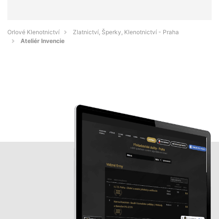
Orlové Klenotnictví
Zlatnictví, Šperky, Klenotnictví - Praha
Ateliér Invencie