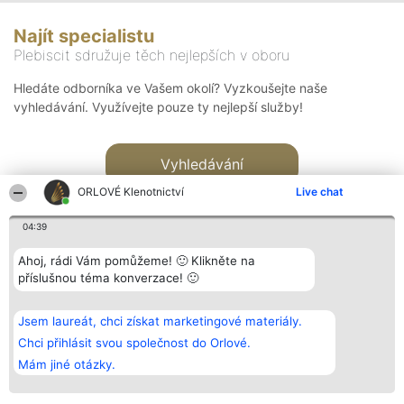
Najít specialistu
Plebiscit sdružuje těch nejlepších v oboru
Hledáte odborníka ve Vašem okolí? Vyzkoušejte naše
vyhledávání. Využívejte pouze ty nejlepší služby!
Vyhledávání
ORLOVÉ Klenotnictví
Live chat
04:39
Ahoj, rádi Vám pomůžeme! 🙂 Klikněte na
příslušnou téma konverzace! 🙂
Organizátor hlasování
Plebiscyt
Kontakt
Bright Side Solutions sp. z o.
Vítězové
Kontakt
Jsem laureát, chci získat marketingové materiály.
o. sp. k.
Seznam všech
ul. Ruska 22
laureátů
Chci přihlásit svou společnost do Orlové.
Wrocław 50-079
Zásady
Mám jiné otázky.
KRS 0000749100 | Regon
Pravidla
381313360 | NIP 8943132676
Zásady
ochrany