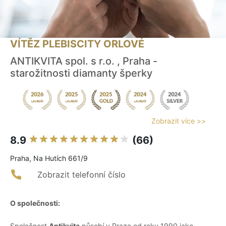
VÍTĚZ PLEBISCITY ORLOVÉ
ANTIKVITA spol. s r.o. , Praha -
starožitnosti diamanty šperky
Zobrazit více >>
8.9
(66)
Praha, Na Hutích 661/9
Zobrazit telefonní číslo
O společnosti:
Společnost
Antikvita
působí v Praze od roku 1990 jako