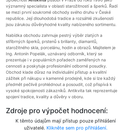
významný specialista v oblasti starožitností a šperků. Řadí
se mezi první soukromé obchody svého druhu v České
republice. Její dlouhodobá tradice a rozsáhlé zkušenosti
jsou zárukou důvěryhodné kvality nabízeného sortimentu.
Nabídka obchodu zahrnuje pestrý výběr zlatých a
stříbrných šperků, prstenů s brilianty, diamantů,
starožitného skla, porcelánu, hodin a obrazů. Majitelem je
Ing. Antonín Popelák, uznávaný odborník, který se
prezentuje i v populárních pořadech zaměřených na
cennosti a poskytuje profesionální odborné posudky.
Obchod klade důraz na individuální přístup a kvalitní
zážitek při nákupu v kamenné prodejně, kde si lze každý
předmět pečlivě prohlédnout a posoudit, což přispívá k
vysoké spokojenosti zákazníků. Antikvita tak reprezentuje
spojení tradice, kvality a důvěry v oboru.
Zdroje pro výpočet hodnocení:
K těmto údajům mají přístup pouze přihlášení
uživatelé.
Klikněte sem pro přihlášení.