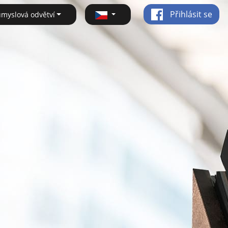
Přihlásit se
ůmyslová odvětví