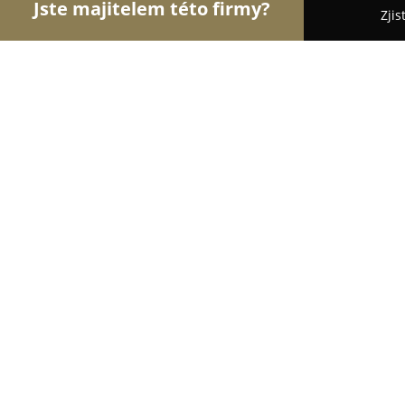
Jste majitelem této firmy?
Zjis
Orlové Klenotnictví
Zlatnictví, Šperky, Klenotnict
Zdena Zingopi Gallery
8.8
(12)
Praha, Kaprova 14/13
Zobrazit telefonní číslo