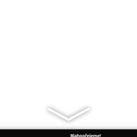
Blahopřejeme!