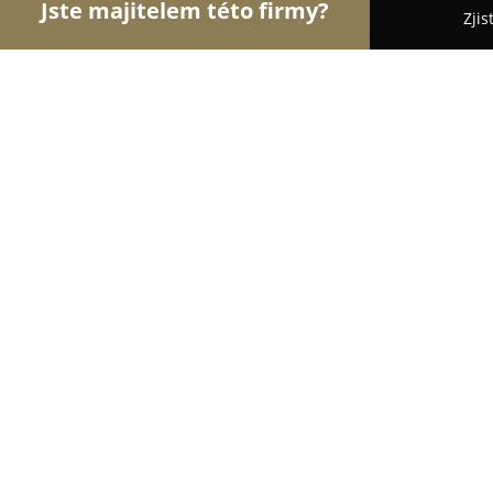
Jste majitelem této firmy?
Zjis
Orlové Klenotnictví
Zlatnictví, Šperky, Klenotnict
Zlatnictvi Machackova
9.9
(77)
Praha, Korunní 62
Zobrazit telefonní číslo