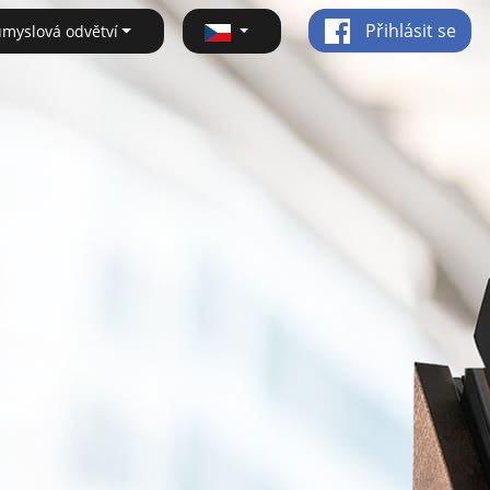
Přihlásit se
ůmyslová odvětví