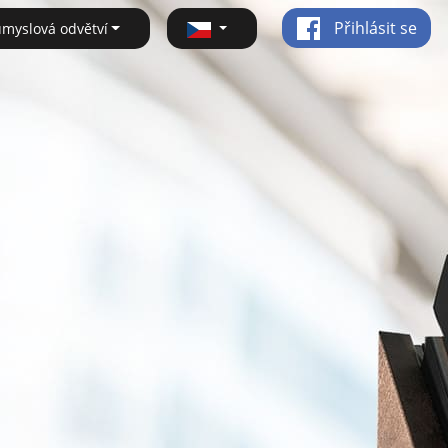
Přihlásit se
ůmyslová odvětví