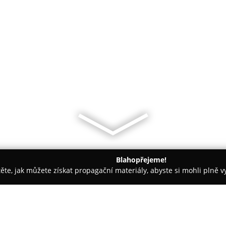
Blahopřejeme!
těte, jak můžete získat propagační materiály, abyste si mohli plně 
ví - Praha
ALEBRIJE - Luxusní náramky a doplňky