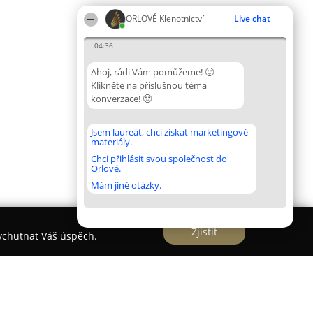
ORLOVÉ Klenotnictví
Live chat
04:36
Ahoj, rádi Vám pomůžeme! 🙂
Klikněte na příslušnou téma
konverzace! 🙂
Jsem laureát, chci získat marketingové
materiály.
Chci přihlásit svou společnost do
Orlové.
Mám jiné otázky.
Zjistit
vychutnat Váš úspěch.