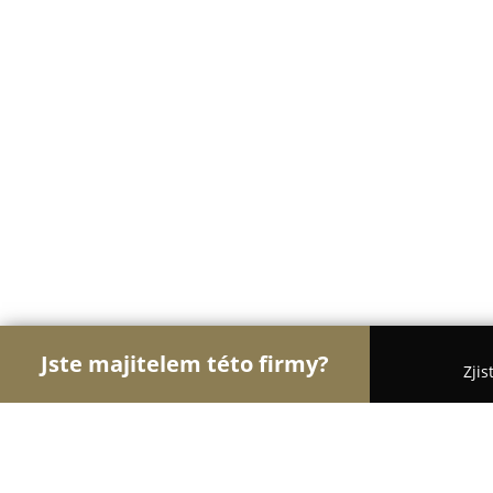
Jste majitelem této firmy?
Zjis
Orlové Klenotnictví
Zlatnictví, Šperky, Klenotnict