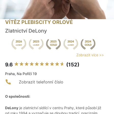
VÍTĚZ PLEBISCITY ORLOVÉ
Zlatnictví DeLony
Zobrazit více >>
9.6
(152)
Praha, Na Poříčí 19
Zobrazit telefonní číslo
O společnosti:
DeLony
je zlatnictví sídlící v centru Prahy, které působí již
od roku 1994 a vyznačuje se dlouhou tradicí, precizním