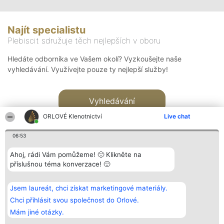
Najít specialistu
Plebiscit sdružuje těch nejlepších v oboru
Hledáte odborníka ve Vašem okolí? Vyzkoušejte naše
vyhledávání. Využívejte pouze ty nejlepší služby!
Vyhledávání
ORLOVÉ Klenotnictví
Live chat
06:53
Ahoj, rádi Vám pomůžeme! 🙂 Klikněte na
příslušnou téma konverzace! 🙂
Organizátor hlasování
Plebiscyt
Kontakt
Bright Side Solutions sp. z o.
Vítězové
Kontakt
Jsem laureát, chci získat marketingové materiály.
o. sp. k.
Seznam všech
ul. Ruska 22
laureátů
Chci přihlásit svou společnost do Orlové.
Wrocław 50-079
Zásady
Mám jiné otázky.
KRS 0000749100 | Regon
Pravidla
381313360 | NIP 8943132676
Zásady