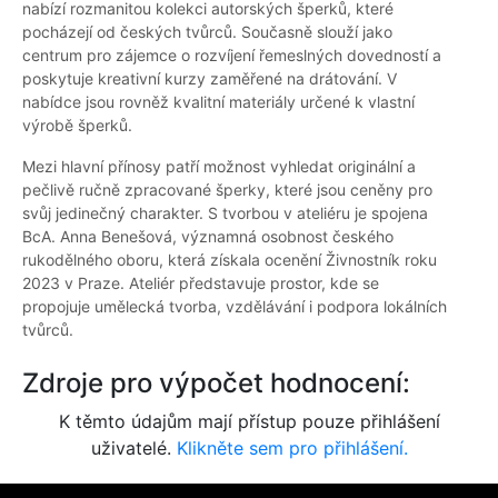
nabízí rozmanitou kolekci autorských šperků, které
pocházejí od českých tvůrců. Současně slouží jako
centrum pro zájemce o rozvíjení řemeslných dovedností a
poskytuje kreativní kurzy zaměřené na drátování. V
nabídce jsou rovněž kvalitní materiály určené k vlastní
výrobě šperků.
Mezi hlavní přínosy patří možnost vyhledat originální a
pečlivě ručně zpracované šperky, které jsou ceněny pro
svůj jedinečný charakter. S tvorbou v ateliéru je spojena
BcA. Anna Benešová, významná osobnost českého
rukodělného oboru, která získala ocenění Živnostník roku
2023 v Praze. Ateliér představuje prostor, kde se
propojuje umělecká tvorba, vzdělávání i podpora lokálních
tvůrců.
Zdroje pro výpočet hodnocení:
K těmto údajům mají přístup pouze přihlášení
uživatelé.
Klikněte sem pro přihlášení.