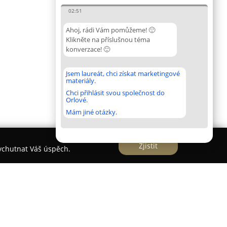
02:51
Ahoj, rádi Vám pomůžeme! 🙂
Klikněte na příslušnou téma
konverzace! 🙂
Jsem laureát, chci získat marketingové
materiály.
Chci přihlásit svou společnost do
Orlové.
Mám jiné otázky.
Zjistit
vychutnat Váš úspěch.