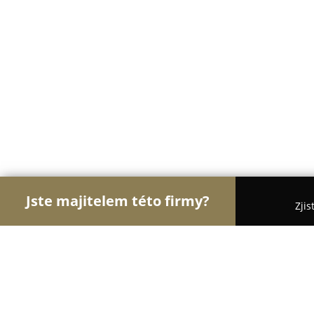
Jste majitelem této firmy?
Zjis
Orlové Klenotnictví
Zlatnictví, Šperky, Klenotnict