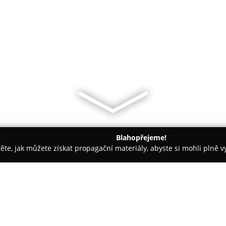
Blahopřejeme!
těte, jak můžete získat propagační materiály, abyste si mohli plně 
ví - Praha
P&D Jewelry