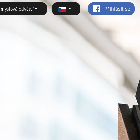
Přihlásit se
ůmyslová odvětví