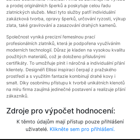
a prodej originálních šperků a poskytuje celou řadu
zlatnických služeb. Mezi tyto služby patří individuální
zakázková tvorba, opravy šperků, určování ryzosti, výkup
zlata, také gravírování a zasazování drahých kamenů.
Společnost vyniká precizní řemeslnou prací
profesionálních zlatníků, která je podpořena využíváním
moderních technologií. Důraz je kladen na vysokou kvalitu
použitých materiálů, což je doloženo příslušnými
certifikáty. To umožňuje plnit i náročná a individuální přání
klientely. Designéři Ellissi inspiraci čerpají z pražského
prostředí a s využitím fantazie kombinují drahé kovy i
smalt. Díky osobnímu přístupu k tvorbě unikátních klenotů
na míru firma zaujímá jedinečné postavení a realizuje přání
zákazníků.
Zdroje pro výpočet hodnocení:
K těmto údajům mají přístup pouze přihlášení
uživatelé.
Klikněte sem pro přihlášení.