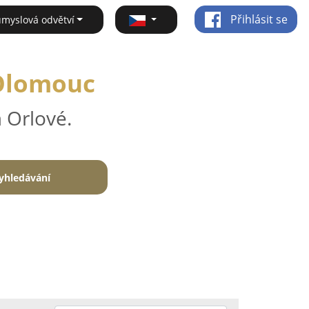
Přihlásit se
ůmyslová odvětví
 Olomouc
 Orlové.
yhledávání