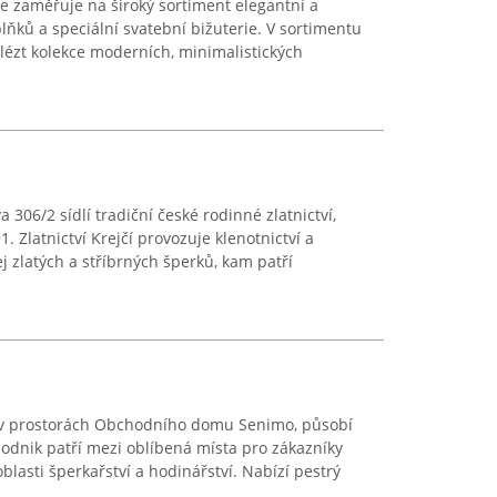
e zaměřuje na široký sortiment elegantní a
plňků a speciální svatební bižuterie. V sortimentu
alézt kolekce moderních, minimalistických
306/2 sídlí tradiční české rodinné zlatnictví,
1. Zlatnictví Krejčí provozuje klenotnictví a
 zlatých a stříbrných šperků, kam patří
 v prostorách Obchodního domu Senimo, působí
 podnik patří mezi oblíbená místa pro zákazníky
oblasti šperkařství a hodinářství. Nabízí pestrý