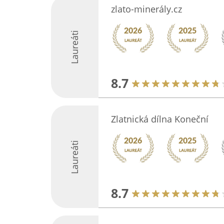
zlato-minerály.cz
Laureáti
8.7
Zlatnická dílna Koneční
Laureáti
8.7