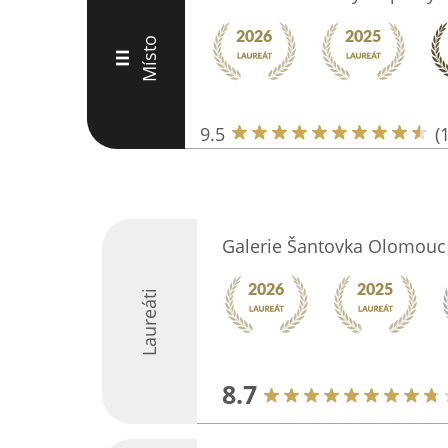
Místo
III
9.5
(
Galerie Šantovka Olomouc
Laureáti
8.7