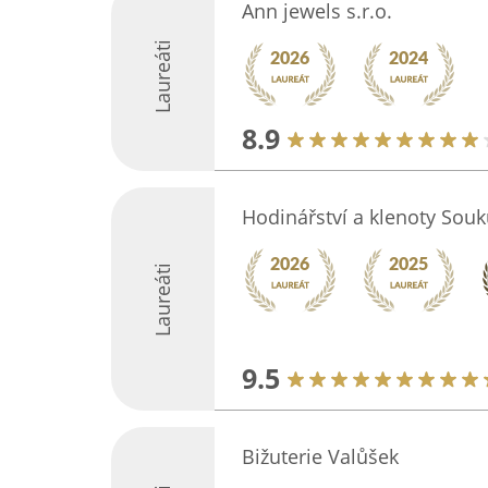
Ann jewels s.r.o.
Laureáti
8.9
Hodinářství a klenoty Sou
Laureáti
9.5
Bižuterie Valůšek