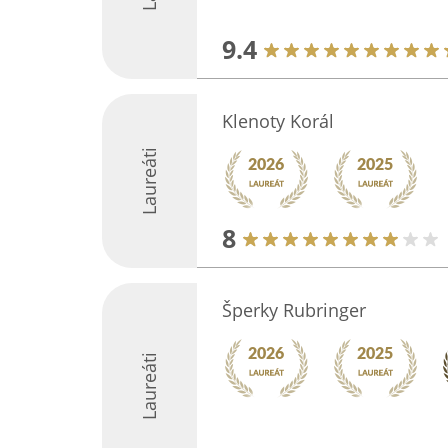
9.4
Klenoty Korál
Laureáti
8
Šperky Rubringer
Laureáti