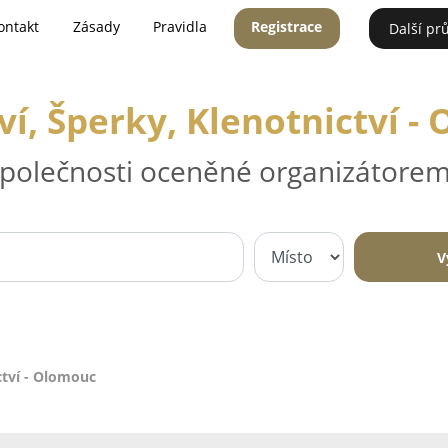
ontakt
Zásady
Pravidla
Registrace
Další pr
tví, Šperky, Klenotnictví -
 společnosti oceněné organizátorem
V
ictví - Olomouc