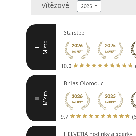
Vítězové
2026
Starsteel
Místo
I
10.0
Brilas Olomouc
Místo
II
9.7
(
HELVETIA hodinky a šperky