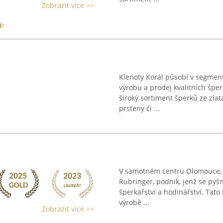
Zobrazit více >>
Klenoty Korál působí v segment
výrobu a prodej kvalitních špe
široký sortiment šperků ze zlata
prsteny či ...
V samotném centru Olomouce, n
Rubringer, podnik, jenž se pyšní
šperkařství a hodinářství. Tato
výrobě ...
Zobrazit více >>