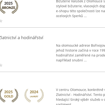
Bižuterie Valůšek z Olomouce s
stylové bižuterie, vlasových do
e-shopu této společnosti lze n
ocelových šperků ...
 Zlatnictví a hodinářství
Na olomoucké adrese Bořivojova 
jehož historie začíná v roce 199
hodinářství zaměřené na prodej
například snubní ...
V centru Olomouce, konkrétně
Zlatnictví - Hodinářství. Tento
hledající široký výběr služeb v 
sortiment ...