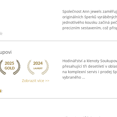
Společnost Ann jewels zaměřuje
originálních šperků vyráběný
jednotlivého kousku začíná pe
precizním sestavením, což přisp
kupovi
Hodinářství a klenoty Soukupov
přesahující tři desetiletí v obl
na komplexní servis i prodej š
vybraného ...
Zobrazit více >>