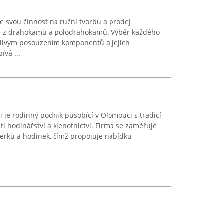
 svou činnost na ruční tvorbu a prodej
ch z drahokamů a polodrahokamů. Výběr každého
člivým posouzením komponentů a jejich
ívá ...
i je rodinný podnik působící v Olomouci s tradicí
asti hodinářství a klenotnictví. Firma se zaměřuje
perků a hodinek, čímž propojuje nabídku