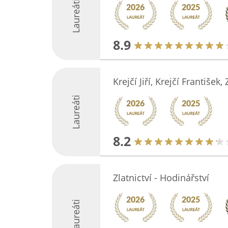
Laureáti
8.9
Krejčí Jiří, Krejčí František,
Laureáti
8.2
Zlatnictví - Hodinářství
Laureáti