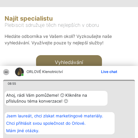
Najít specialistu
Plebiscit sdružuje těch nejlepších v oboru
Hledáte odborníka ve Vašem okolí? Vyzkoušejte naše
vyhledávání. Využívejte pouze ty nejlepší služby!
Vyhledávání
ORLOVÉ Klenotnictví
Live chat
08:55
Ahoj, rádi Vám pomůžeme! 🙂 Klikněte na
příslušnou téma konverzace! 🙂
Organizátor hlasování
Plebiscyt
Kontakt
Bright Side Solutions sp. z o.
Vítězové
Kontakt
Jsem laureát, chci získat marketingové materiály.
o. sp. k.
Seznam všech
ul. Ruska 22
laureátů
Chci přihlásit svou společnost do Orlové.
Wrocław 50-079
Zásady
Mám jiné otázky.
KRS 0000749100 | Regon
Pravidla
381313360 | NIP 8943132676
Zásady