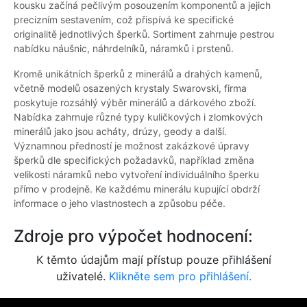
kousku začíná pečlivým posouzením komponentů a jejich
precizním sestavením, což přispívá ke specifické
originalitě jednotlivých šperků. Sortiment zahrnuje pestrou
nabídku náušnic, náhrdelníků, náramků i prstenů.
Kromě unikátních šperků z minerálů a drahých kamenů,
včetně modelů osazených krystaly Swarovski, firma
poskytuje rozsáhlý výběr minerálů a dárkového zboží.
Nabídka zahrnuje různé typy kuličkových i zlomkových
minerálů jako jsou acháty, drúzy, geody a další.
Významnou předností je možnost zakázkové úpravy
šperků dle specifických požadavků, například změna
velikosti náramků nebo vytvoření individuálního šperku
přímo v prodejně. Ke každému minerálu kupující obdrží
informace o jeho vlastnostech a způsobu péče.
Zdroje pro výpočet hodnocení:
K těmto údajům mají přístup pouze přihlášení
uživatelé.
Klikněte sem pro přihlášení.