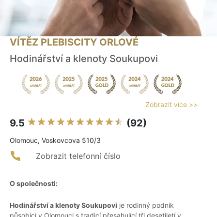
VÍTĚZ PLEBISCITY ORLOVÉ
Hodinářství a klenoty Soukupovi
Zobrazit více >>
9.5
(92)
Olomouc, Voskovcova 510/3
Zobrazit telefonní číslo
O společnosti:
Hodinářství a klenoty Soukupovi
je rodinný podnik
působící v Olomouci s tradicí přesahující tři desetiletí v