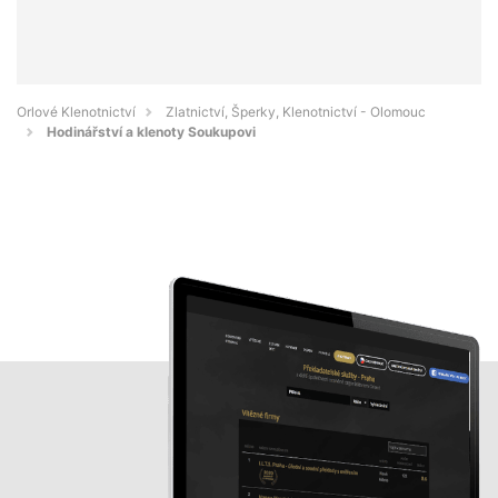
Orlové Klenotnictví
Zlatnictví, Šperky, Klenotnictví - Olomouc
Hodinářství a klenoty Soukupovi