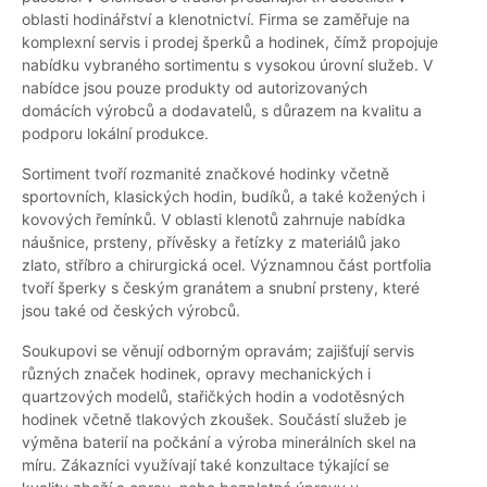
oblasti hodinářství a klenotnictví. Firma se zaměřuje na
komplexní servis i prodej šperků a hodinek, čímž propojuje
nabídku vybraného sortimentu s vysokou úrovní služeb. V
nabídce jsou pouze produkty od autorizovaných
domácích výrobců a dodavatelů, s důrazem na kvalitu a
podporu lokální produkce.
Sortiment tvoří rozmanité značkové hodinky včetně
sportovních, klasických hodin, budíků, a také kožených i
kovových řemínků. V oblasti klenotů zahrnuje nabídka
náušnice, prsteny, přívěsky a řetízky z materiálů jako
zlato, stříbro a chirurgická ocel. Významnou část portfolia
tvoří šperky s českým granátem a snubní prsteny, které
jsou také od českých výrobců.
Soukupovi se věnují odborným opravám; zajišťují servis
různých značek hodinek, opravy mechanických i
quartzových modelů, stařičkých hodin a vodotěsných
hodinek včetně tlakových zkoušek. Součástí služeb je
výměna baterií na počkání a výroba minerálních skel na
míru. Zákazníci využívají také konzultace týkající se