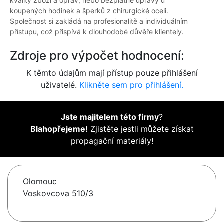
kvality zboží a oprav, nebo bezplatné úpravy u
koupených hodinek a šperků z chirurgické oceli.
Společnost si zakládá na profesionalitě a individuálním
přístupu, což přispívá k dlouhodobé důvěře klientely.
Zdroje pro výpočet hodnocení:
K těmto údajům mají přístup pouze přihlášení
uživatelé.
Klikněte sem pro přihlášení.
Jste majitelem této firmy
?
Blahopřejeme!
Zjistěte jestli můžete získat
propagační materiály!
Olomouc
Voskovcova 510/3