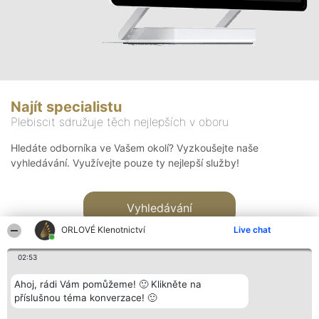
Najít specialistu
Plebiscit sdružuje těch nejlepších v oboru
Hledáte odborníka ve Vašem okolí? Vyzkoušejte naše
vyhledávání. Využívejte pouze ty nejlepší služby!
Vyhledávání
ORLOVÉ Klenotnictví
Live chat
02:53
Ahoj, rádi Vám pomůžeme! 🙂 Klikněte na
příslušnou téma konverzace! 🙂
Organizátor hlasování
Plebiscyt
Kontakt