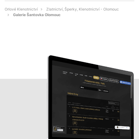
Orlové Klenotnictví
Zlatnictví, Šperky, Klenotnictví - Olomouc
Galerie Šantovka Olomouc