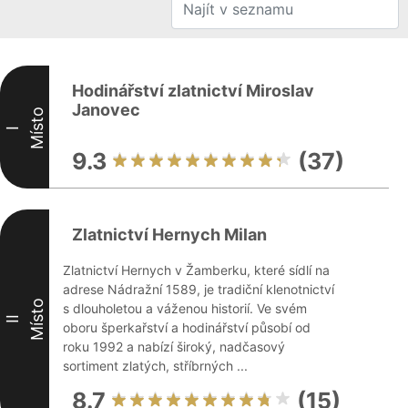
Hodinářství zlatnictví Miroslav
Janovec
Místo
I
9.3
(37)
Zlatnictví Hernych Milan
Zlatnictví Hernych v Žamberku, které sídlí na
adrese Nádražní 1589, je tradiční klenotnictví
Místo
s dlouholetou a váženou historií. Ve svém
II
oboru šperkařství a hodinářství působí od
roku 1992 a nabízí široký, nadčasový
sortiment zlatých, stříbrných ...
8.7
(15)