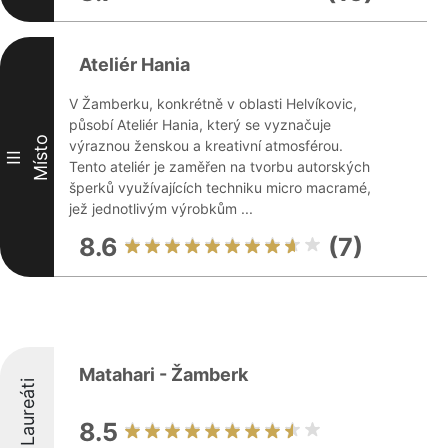
Ateliér Hania
V Žamberku, konkrétně v oblasti Helvíkovic,
působí Ateliér Hania, který se vyznačuje
Místo
výraznou ženskou a kreativní atmosférou.
III
Tento ateliér je zaměřen na tvorbu autorských
šperků využívajících techniku micro macramé,
jež jednotlivým výrobkům ...
8.6
(7)
Matahari - Žamberk
Laureáti
8.5