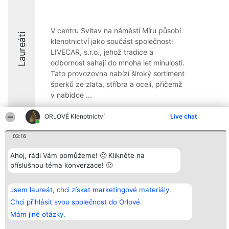
V centru Svitav na náměstí Míru působí
Laureáti
klenotnictví jako součást společnosti
LIVECAR, s.r.o., jehož tradice a
odbornost sahají do mnoha let minulosti.
Tato provozovna nabízí široký sortiment
šperků ze zlata, stříbra a oceli, přičemž
v nabídce ...
ORLOVÉ Klenotnictví
Live chat
03:16
Organizátor hlasování
Plebiscyt
Kontakt
Ahoj, rádi Vám pomůžeme! 🙂 Klikněte na
Bright Side Solutions sp. z o.
Vítězové
Kontakt
příslušnou téma konverzace! 🙂
o. sp. k.
Seznam všech
ul. Ruska 22
laureátů
Wrocław 50-079
Zásady
KRS 0000749100 | Regon
Pravidla
Jsem laureát, chci získat marketingové materiály.
381313360 | NIP 8943132676
Zásady
Chci přihlásit svou společnost do Orlové.
ochrany
osobních údajů
Mám jiné otázky.