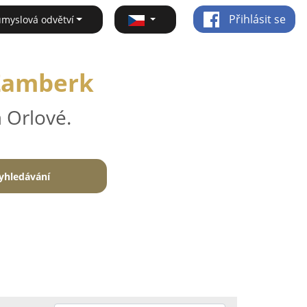
Přihlásit se
ůmyslová odvětví
 Žamberk
 Orlové.
yhledávání