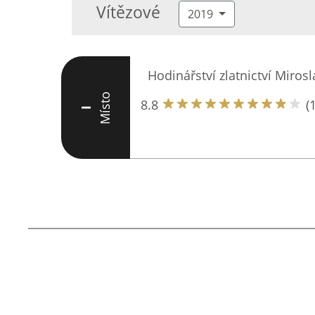
Vítězové
2019
Hodinářství zlatnictví Miros
Místo
8.8
(
I