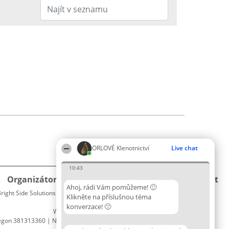
ORLOVÉ Klenotnictví
Live chat
10:43
Organizátor hlasování
Plebiscyt
Kontakt
Ahoj, rádi Vám pomůžeme! 🙂
right Side Solutions sp. z o. o. sp. k.
Vítězové
Kontakt
Klikněte na příslušnou téma
ul. Ruska 22
Seznam
konverzace! 🙂
Wrocław 50-079
všech
egon 381313360 | NIP 8943132676
laureátů