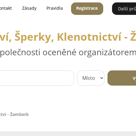
ontakt
Zásady
Pravidla
Registrace
Další pr
tví, Šperky, Klenotnictví -
 společnosti oceněné organizátorem
V
ctví - Žamberk