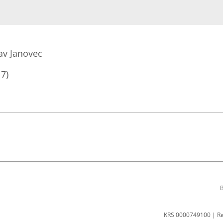
lav Janovec
17)
B
KRS 0000749100 | R