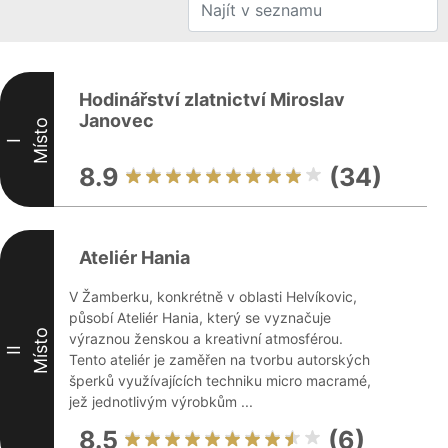
Hodinářství zlatnictví Miroslav
Janovec
Místo
I
8.9
(34)
Ateliér Hania
V Žamberku, konkrétně v oblasti Helvíkovic,
působí Ateliér Hania, který se vyznačuje
Místo
výraznou ženskou a kreativní atmosférou.
II
Tento ateliér je zaměřen na tvorbu autorských
šperků využívajících techniku micro macramé,
jež jednotlivým výrobkům ...
8.5
(6)