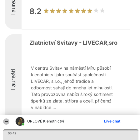
Laureáti
8.2
Zlatnictví Svitavy - LIVECAR,sro
V centru Svitav na náměstí Míru působí
Laureáti
klenotnictví jako součást společnosti
LIVECAR, s.r.o., jehož tradice a
odbornost sahají do mnoha let minulosti.
Tato provozovna nabízí široký sortiment
šperků ze zlata, stříbra a oceli, přičemž
v nabídce ...
ORLOVÉ Klenotnictví
Live chat
06:42