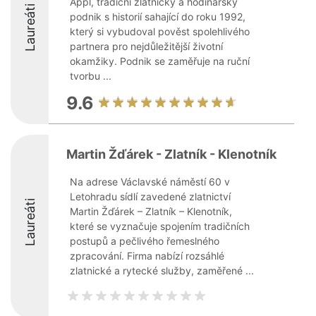
Appl, tradiční zlatnický a hodinářský
Laureáti
podnik s historií sahající do roku 1992,
který si vybudoval pověst spolehlivého
partnera pro nejdůležitější životní
okamžiky. Podnik se zaměřuje na ruční
tvorbu ...
9.6
Martin Žďárek - Zlatník - Klenotník
Na adrese Václavské náměstí 60 v
Letohradu sídlí zavedené zlatnictví
Laureáti
Martin Žďárek – Zlatník – Klenotník,
které se vyznačuje spojením tradičních
postupů a pečlivého řemeslného
zpracování. Firma nabízí rozsáhlé
zlatnické a rytecké služby, zaměřené ...