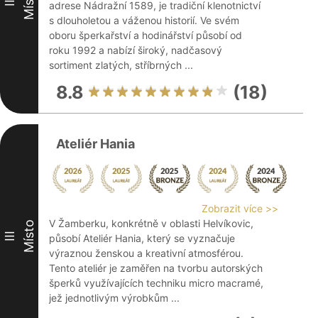
Místo
II
adrese Nádražní 1589, je tradiční klenotnictví
s dlouholetou a váženou historií. Ve svém
oboru šperkařství a hodinářství působí od
roku 1992 a nabízí široký, nadčasový
sortiment zlatých, stříbrných ...
8.8
(18)
Ateliér Hania
Zobrazit více >>
V Žamberku, konkrétně v oblasti Helvíkovic,
Místo
III
působí Ateliér Hania, který se vyznačuje
výraznou ženskou a kreativní atmosférou.
Tento ateliér je zaměřen na tvorbu autorských
šperků využívajících techniku micro macramé,
jež jednotlivým výrobkům ...