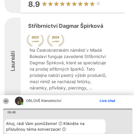
8.9
Stříbrnictví Dagmar Špirková
Na Českobratrském náměstí v Mladé
Laureáti
Boleslavi funguje zavedené Stříbrnictví
Dagmar Špirková, které se specializuje
na prodej stříbrných šperků. Tato
prodejna nabízí pestrý výběr produktů,
mezi nimiž se nacházejí řetízky,
náramky, přívěsky, piercingy, ...
ORLOVÉ Klenotnictví
Live chat
06:48
Organizátor hlasování
Plebiscyt
Kontakt
Ahoj, rádi Vám pomůžeme! 🙂 Klikněte na
Bright Side Solutions sp. z o.
Vítězové
Kontakt
příslušnou téma konverzace! 🙂
o. sp. k.
Seznam všech
ul. Ruska 22
laureátů