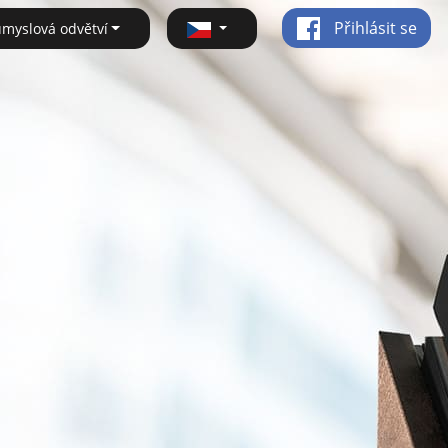
Přihlásit se
ůmyslová odvětví