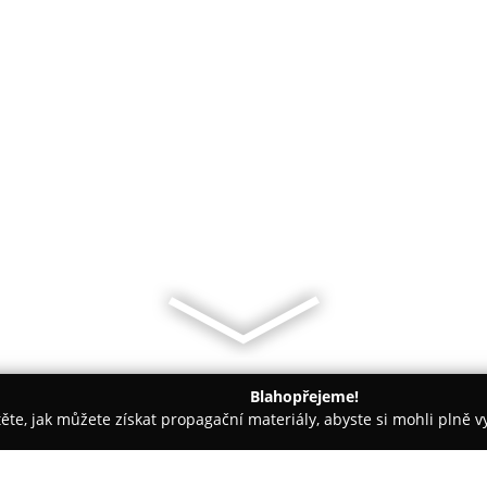
Blahopřejeme!
těte, jak můžete získat propagační materiály, abyste si mohli plně 