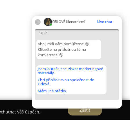
ORLOVÉ Klenotnictví
Live chat
10:57
Ahoj, rádi Vám pomůžeme! 🙂
Klikněte na příslušnou téma
konverzace! 🙂
Jsem laureát, chci získat marketingové
materiály.
Chci přihlásit svou společnost do
Orlové.
Mám jiné otázky.
Zjistit
vychutnat Váš úspěch.