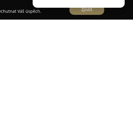
Zjistit
vychutnat Váš úspěch.
y na adrese Barborská 37 se nachází obchod
uje v bohaté stříbrnické tradici tohoto města.
lu stříbrných šperků, které vynikají svým
. Šperky bývají často zdobeny českými granáty i
abízí rozmanité drahokamy, léčivé kameny,
sou určeny pro sběratele i milovníky přírodních
borné publikace se zaměřením na tematiku, stejně
í z Barbara Minerals komplexní místo propojující
 dědictvím. Každý produkt v obchodě je vybírán s