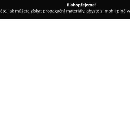
Blahopřejeme!
těte, jak můžete získat propagační materiály, abyste si mohli plně 
tví - Kutná Hora
Stříbrnictví Barbara Minerals Kutná Hora
 Hora
O společnosti:
V historickém srdci Kutné Hor
Barbara Minerals
, který pokrač
Sortiment zahrnuje pestrou šká
designem a kvalitou zpracování
vltavíny. Kromě toho obchod n
minerály i zkameněliny, které j
kuriozit.
Součástí nabídky jsou také od
jako sběratelské mince, což čin
přírodní bohatství s kulturním