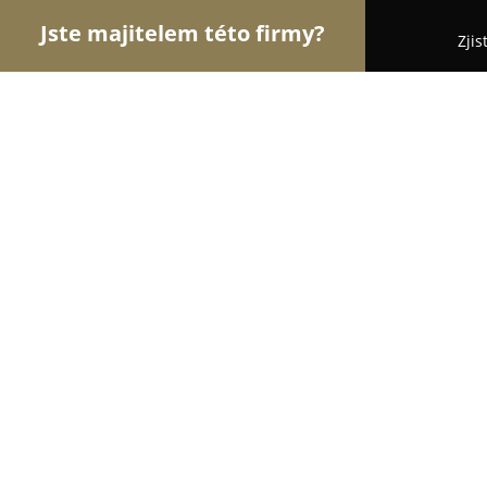
Jste majitelem této firmy?
Zjis
Orlové Klenotnictví
Zlatnictví, Šperky, Klenotnic
Stříbrnictví Barbara Minerals Kutná
9.4
(34)
Kutná Hora, 8, Barborská 37
Zobrazit telefonní číslo