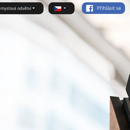
Přihlásit se
ůmyslová odvětví