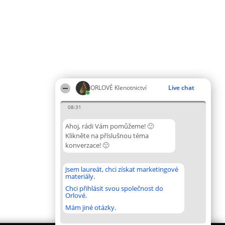
ORLOVÉ Klenotnictví
Live chat
08:31
Ahoj, rádi Vám pomůžeme! 🙂
Klikněte na příslušnou téma
konverzace! 🙂
Jsem laureát, chci získat marketingové
materiály.
Chci přihlásit svou společnost do
Orlové.
Mám jiné otázky.