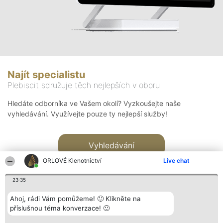
Najít specialistu
Plebiscit sdružuje těch nejlepších v oboru
Hledáte odborníka ve Vašem okolí? Vyzkoušejte naše
vyhledávání. Využívejte pouze ty nejlepší služby!
Vyhledávání
ORLOVÉ Klenotnictví
Live chat
23:35
Ahoj, rádi Vám pomůžeme! 🙂 Klikněte na
příslušnou téma konverzace! 🙂
Organizátor hlasování
Plebiscyt
Kontakt