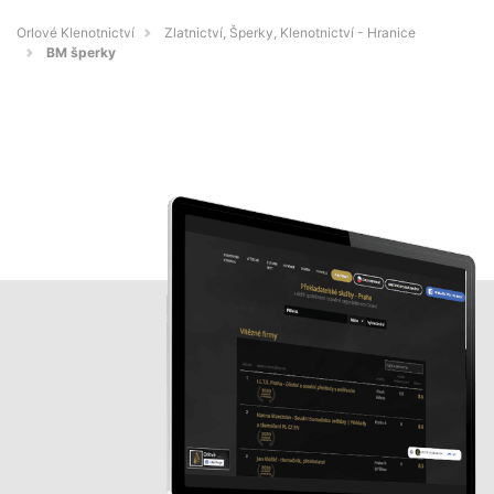
Orlové Klenotnictví
Zlatnictví, Šperky, Klenotnictví - Hranice
BM šperky