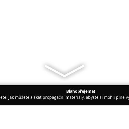
Blahopřejeme!
těte, jak můžete získat propagační materiály, abyste si mohli plně 
ví - Beroun
Heiq.cz