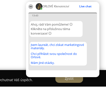
ORLOVÉ Klenotnictví
Live chat
13:43
Ahoj, rádi Vám pomůžeme! 🙂
Klikněte na příslušnou téma
konverzace! 🙂
Jsem laureát, chci získat marketingové
materiály.
Chci přihlásit svou společnost do
Orlové.
Mám jiné otázky.
Zjistit
vychutnat Váš úspěch.