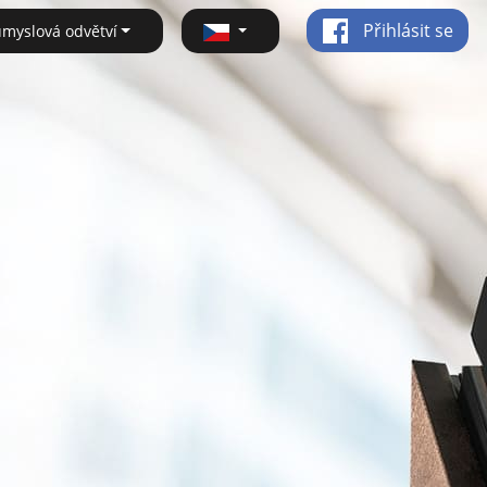
Přihlásit se
ůmyslová odvětví