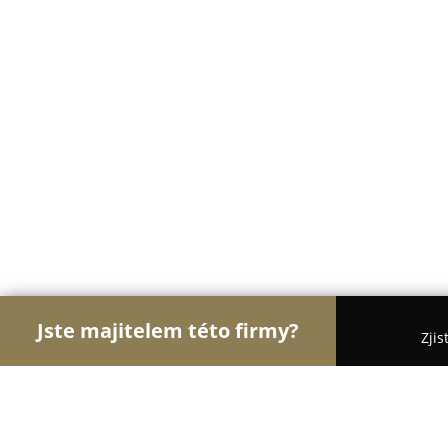
Jste majitelem této firmy?
Zjis
Orlové Klenotnictví
Zlatnictví, Šperky, Klenotnict