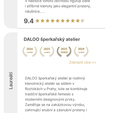
V nabídce tohoto obchodu figurují zlaté
i stříbrné klenoty jako elegantní prsteny,
náušnice, ...
9.4
DALOO šperkařský atelier
Zobrazit více >>
Laureáti
DALOO šperkařský atelier je rodinný
klenotnický ateliér se sídlem v
Roztokách u Prahy, kde se kombinuje
tradiční šperkařské řemeslo s
moderními designovými prvky.
Zaměřuje se na zakázkovou výrobu,
zahrnující snubní a zásnubní prsteny i