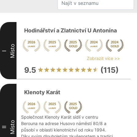
Hodinářství a Zlatnictví U Antonína
Místo
I
Zobrazit více >>
9.5
(115)
Klenoty Karát
Společnost Klenoty Karát sídlí v centru
Místo
Berouna na adrese Husovo náměstí 80/8 a
II
působí v oblasti klenotnictví od roku 1994.
Díky svým dlouholetým zkušenostem a tradici