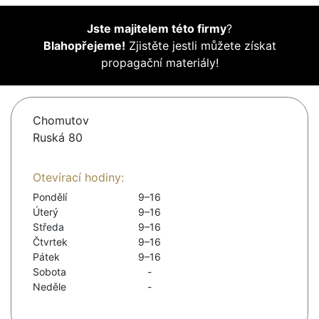
Jste majitelem této firmy
?
Blahopřejeme!
Zjistěte jestli můžete získat
propagační materiály!
Chomutov
Ruská 80
Otevírací hodiny:
Pondělí
9–16
Úterý
9–16
Středa
9–16
Čtvrtek
9–16
Pátek
9–16
Sobota
-
Neděle
-