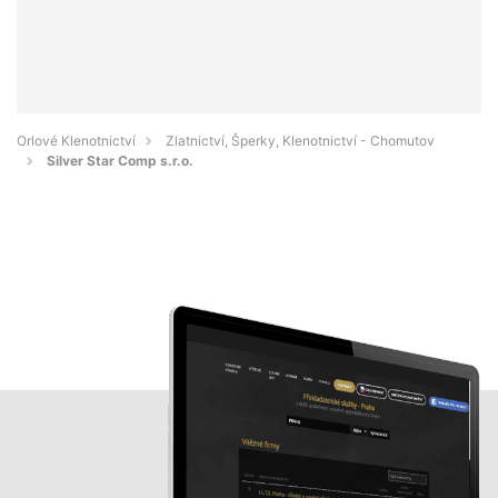
Orlové Klenotnictví
Zlatnictví, Šperky, Klenotnictví - Chomutov
Silver Star Comp s.r.o.