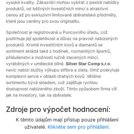
vysoké kvality. Zákazníci mohou vybírat z pestré nabídky
produktů, od běžných investičních mincí s atraktivní
cenou až po exkluzivní limitované sběratelské předměty,
které jsou ceněny pro svou originalitu.
Společnost je registrovaná u Puncovního úřadu, což
podtrhuje její spolehlivost a důraz na pravost nabízených
produktů. Kromě investičních kovů a diamantů se
sortiment skládá také z hodinek, rozmanitých šperků,
příslušenství a možnosti ručně zlacených mincí,
vyráběných v umělecké dílně.
Silver Star Comp s.r.o.
navíc nabízí služby výkupu stříbra a zlata, čímž poskytuje
komplexní servis v oblasti drahých kovů. Většina
sortimentu bývá skladem, což zajišťuje rychlou
dostupnost nabízeného zboží. Tímto způsobem firma cílí
jak na investory, tak na sběratele.
Zdroje pro výpočet hodnocení:
K těmto údajům mají přístup pouze přihlášení
uživatelé.
Klikněte sem pro přihlášení.