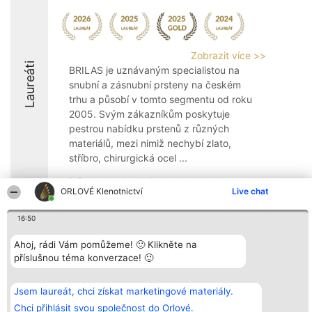
Zobrazit více >>
Laureáti
BRILAS je uznávaným specialistou na
snubní a zásnubní prsteny na českém
trhu a působí v tomto segmentu od roku
2005. Svým zákazníkům poskytuje
pestrou nabídku prstenů z různých
materiálů, mezi nimiž nechybí zlato,
stříbro, chirurgická ocel ...
10
ORLOVÉ Klenotnictví
Live chat
16:50
Organizátor hlasování
Plebiscyt
Kontakt
Bright Side Solutions sp. z o.
Ahoj, rádi Vám pomůžeme! 🙂 Klikněte na
Vítězové
Kontakt
o. sp. k.
Seznam všech
příslušnou téma konverzace! 🙂
ul. Ruska 22
laureátů
Wrocław 50-079
Zásady
KRS 0000749100 | Regon
Pravidla
Jsem laureát, chci získat marketingové materiály.
381313360 | NIP 8943132676
Zásady
ochrany
Chci přihlásit svou společnost do Orlové.