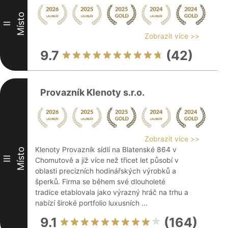
Místo
II
Zobrazit více >>
9.7
(42)
Provazník Klenoty s.r.o.
Zobrazit více >>
Klenoty Provazník sídlí na Blatenské 864 v
Místo
III
Chomutově a již více než třicet let působí v
oblasti precizních hodinářských výrobků a
šperků. Firma se během své dlouholeté
tradice etablovala jako výrazný hráč na trhu a
nabízí široké portfolio luxusních ...
9.1
(164)