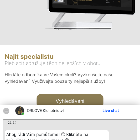
Najít specialistu
Plebiscit sdružuje těch nejlepších v oboru
Hledáte odborníka ve Vašem okolí? Vyzkoušejte naše
vyhledávání. Využívejte pouze ty nejlepší služby!
Vyhledávání
ORLOVÉ Klenotnictví
Live chat
23:24
Ahoj, rádi Vám pomůžeme! 🙂 Klikněte na