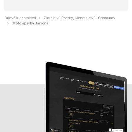
Orlové Klenotnictví
Zlatnictví, Šperky, Klenotnictví - Chomutov
Moto šperky Janicna