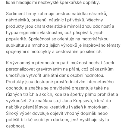
lidmi hledajícími neobvyklé šperkařské doplňky.
Sortiment firmy zahrnuje pestrou nabídku náramků,
náhrdelníků, prstenů, náušnic i přívěsků. Všechny
produkty jsou charakteristické mimořádnou odolností a
hypoalergenními vlastnostmi, což přispívá k jejich
popularitě. Společnost se orientuje na motorkářskou
subkulturu a mnoho z jejích výrobků je inspirováno tématy
spojenými s motocykly a cestováním po silnicích.
K významným přednostem patří možnost nechat šperk
personalizovat gravírováním na přání, což zákazníkům
umožňuje vytvořit unikátní dar s osobní hodnotou.
Produkty jsou dostupné prostřednictvím internetového
obchodu a značka se pravidelně prezentuje také na
různých trzích a akcích, kde lze šperky přímo prohlížet a
vyzkoušet. Za značkou stojí Jana Krepsová, která do
nabídky přenáší svou kreativitu i vášeň k motorkám.
Široký výběr dovoluje objevit vhodný doplněk nebo
potěšit blízké osobitým dárkem, jenž vystihuje styl a
osobnost.