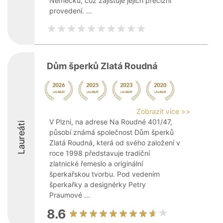
Německu, což zajišťuje jejich precizní
provedení. ...
Dům šperků Zlatá Roudná
Zobrazit více >>
V Plzni, na adrese Na Roudné 401/47,
Laureáti
působí známá společnost Dům šperků
Zlatá Roudná, která od svého založení v
roce 1998 představuje tradiční
zlatnické řemeslo a originální
šperkařskou tvorbu. Pod vedením
šperkařky a designérky Petry
Praumové ...
8.6