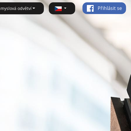
Přihlásit se
ůmyslová odvětví