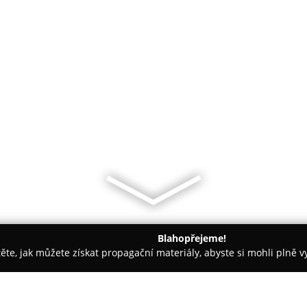
Blahopřejeme!
těte, jak můžete získat propagační materiály, abyste si mohli plně 
ví - Plzeň
Zlatnictví Hodinářství