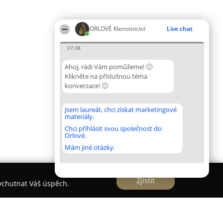
ORLOVÉ Klenotnictví
Live chat
07:38
Ahoj, rádi Vám pomůžeme! 🙂
Klikněte na příslušnou téma
konverzace! 🙂
Jsem laureát, chci získat marketingové
materiály.
Chci přihlásit svou společnost do
Orlové.
Mám jiné otázky.
Zjistit
vychutnat Váš úspěch.