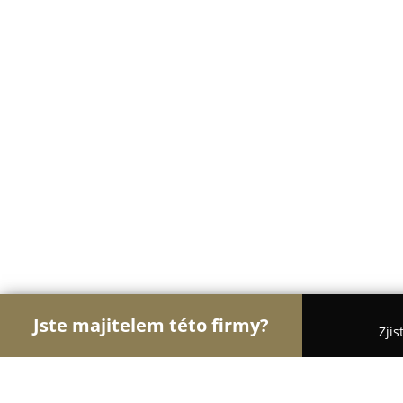
Jste majitelem této firmy?
Zjis
Orlové Klenotnictví
Zlatnictví, Šperky, Klenotnict