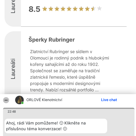
Laureáti
8.5
Šperky Rubringer
Zlatnictví Rubringer se sídlem v
Olomouci je rodinný podnik s hlubokými
Laureáti
kořeny sahajícími až do roku 1902.
Společnost se zaměřuje na tradiční
zlatnické řemeslo, které úspěšně
propojuje s moderními designovými
trendy. Nabízí rozsáhlé portfolio ...
ORLOVÉ Klenotnictví
Live chat
22:48
Organizátor hlasování
Plebiscyt
Kontakt
Ahoj, rádi Vám pomůžeme! 🙂 Klikněte na
Bright Side Solutions sp. z o.
Vítězové
Kontakt
příslušnou téma konverzace! 🙂
o. sp. k.
Seznam všech