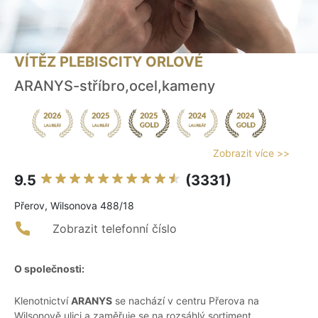
VÍTĚZ PLEBISCITY ORLOVÉ
ARANYS-stříbro,ocel,kameny
Zobrazit více >>
9.5
(3331)
Přerov, Wilsonova 488/18
Zobrazit telefonní číslo
O společnosti:
Klenotnictví
ARANYS
se nachází v centru Přerova na
Wilsonově ulici a zaměřuje se na rozsáhlý sortiment