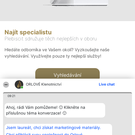
Najít specialistu
Plebiscit sdružuje těch nejlepších v oboru
Hledáte odborníka ve Vašem okolí? Vyzkoušejte naše
vyhledávání. Využívejte pouze ty nejlepší služby!
Vyhledávání
ORLOVÉ Klenotnictví
Live chat
09:21
Ahoj, rádi Vám pomůžeme! 🙂 Klikněte na
příslušnou téma konverzace! 🙂
Organizátor hlasování
Plebiscyt
Kontakt
Bright Side Solutions sp. z o.
Vítězové
Kontakt
Jsem laureát, chci získat marketingové materiály.
o. sp. k.
Seznam všech
ul. Ruska 22
laureátů
Chci přihlásit svou společnost do Orlové.