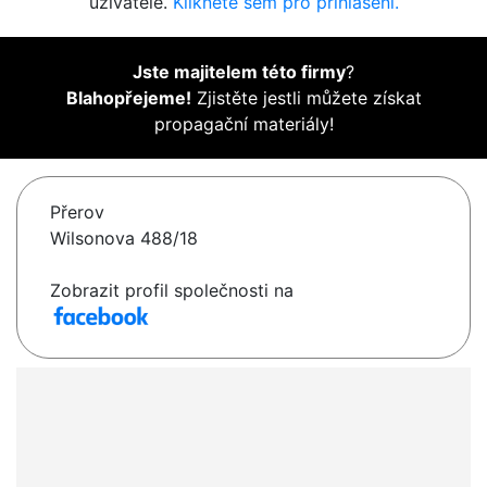
uživatelé.
Klikněte sem pro přihlášení.
Jste majitelem této firmy
?
Blahopřejeme!
Zjistěte jestli můžete získat
propagační materiály!
Přerov
Wilsonova 488/18
Zobrazit profil společnosti na