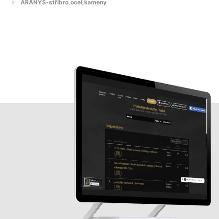
ARANYS-stříbro,ocel,kameny