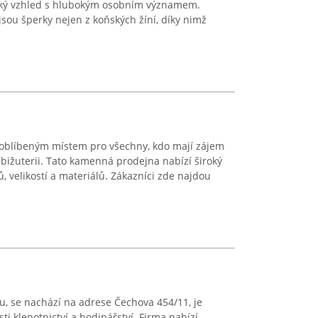
fický vzhled s hlubokým osobním významem.
 jsou šperky nejen z koňských žíní, díky nimž
e oblíbeným místem pro všechny, kdo mají zájem
í bižuterii. Tato kamenná prodejna nabízí široký
, velikostí a materiálů. Zákazníci zde najdou
ku, se nachází na adrese Čechova 454/11, je
i klenotnictví a hodinářství. Firma nabízí