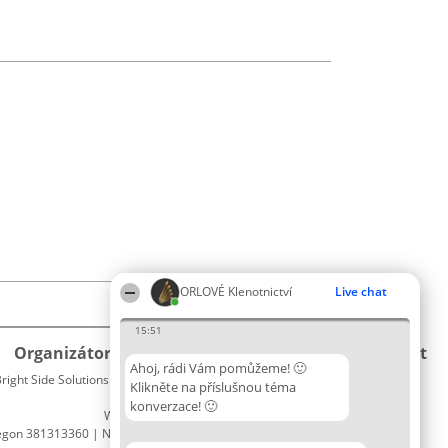
ORLOVÉ Klenotnictví
Live chat
15:51
Organizátor hlasování
Plebiscyt
Kontakt
Ahoj, rádi Vám pomůžeme! 🙂
right Side Solutions sp. z o. o. sp. k.
Vítězové
Kontakt
Klikněte na příslušnou téma
ul. Ruska 22
Seznam
konverzace! 🙂
Wrocław 50-079
všech
egon 381313360 | NIP 8943132676
laureátů