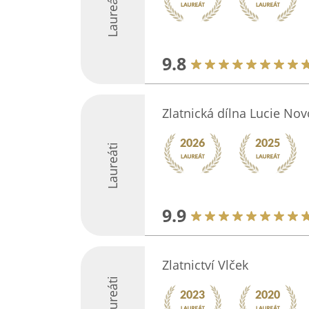
Laureáti
9.8
Zlatnická dílna Lucie No
Laureáti
9.9
Zlatnictví Vlček
Laureáti