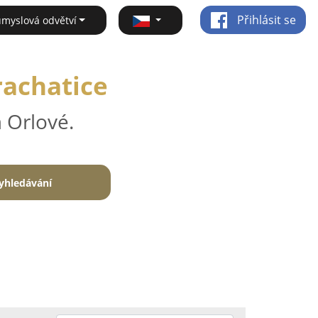
Přihlásit se
ůmyslová odvětví
Prachatice
 Orlové.
yhledávání