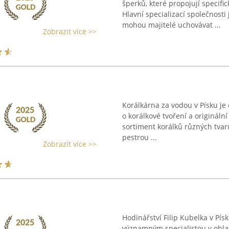
šperků, které propojují speci
Hlavní specializací společnosti
mohou majitelé uchovávat ...
Zobrazit více >>
Korálkárna za vodou v Písku j
o korálkové tvoření a origináln
sortiment korálků různých tvarů
pestrou ...
Zobrazit více >>
Hodinářství Filip Kubelka v Pís
významným specialistou v oblast