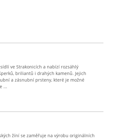
dlí ve Strakonicích a nabízí rozsáhlý
šperků, briliantů i drahých kamenů. Jejich
ubní a zásnubní prsteny, které je možné
 ...
ských žíní se zaměřuje na výrobu originálních