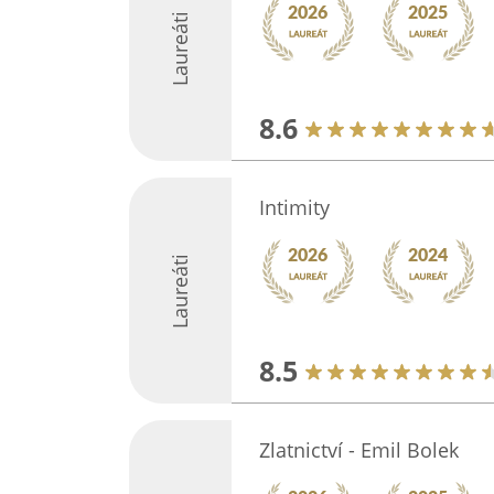
Laureáti
8.6
Intimity
Laureáti
8.5
Zlatnictví - Emil Bolek