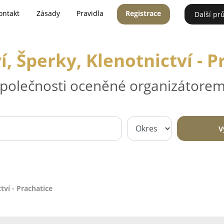
ontakt
Zásady
Pravidla
Registrace
Další pr
í, Šperky, Klenotnictví - 
 společnosti oceněné organizátorem
V
tví - Prachatice