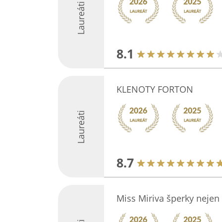
Laureáti
8.1
KLENOTY FORTON
Laureáti
8.7
Miss Miriva šperky nejen 