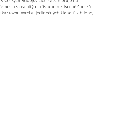
cí v Českých Budějovicích se zaměřuje na
 řemesla s osobitým přístupem k tvorbě šperků.
zakázkovou výrobu jedinečných klenotů z bílého,