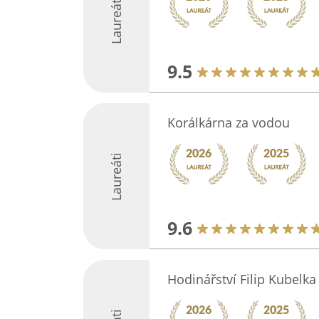
Laureáti
9.5
Korálkárna za vodou
Laureáti
9.6
Hodinářství Filip Kubelka