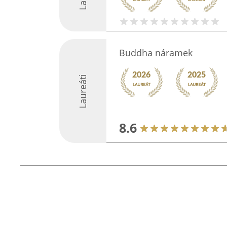
Buddha náramek
Laureáti
8.6