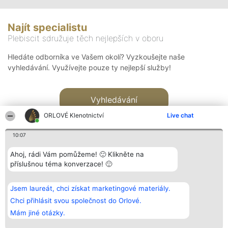
Najít specialistu
Plebiscit sdružuje těch nejlepších v oboru
Hledáte odborníka ve Vašem okolí? Vyzkoušejte naše
vyhledávání. Využívejte pouze ty nejlepší služby!
Vyhledávání
ORLOVÉ Klenotnictví
Live chat
10:07
Ahoj, rádi Vám pomůžeme! 🙂 Klikněte na
příslušnou téma konverzace! 🙂
Organizátor hlasování
Plebiscyt
Kontakt
Bright Side Solutions sp. z o.
Vítězové
Kontakt
Jsem laureát, chci získat marketingové materiály.
o. sp. k.
Seznam všech
ul. Ruska 22
laureátů
Chci přihlásit svou společnost do Orlové.
Wrocław 50-079
Zásady
Mám jiné otázky.
KRS 0000749100 | Regon
Pravidla
381313360 | NIP 8943132676
Zásady
ochrany