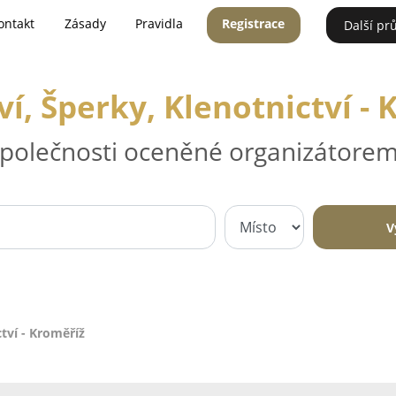
ontakt
Zásady
Pravidla
Registrace
Další pr
ví, Šperky, Klenotnictví -
 společnosti oceněné organizátorem
V
ctví - Kroměříž