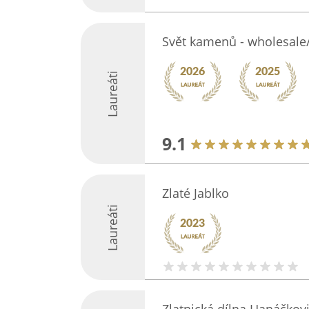
Svět kamenů - wholesale
Laureáti
9.1
Zlaté Jablko
Laureáti