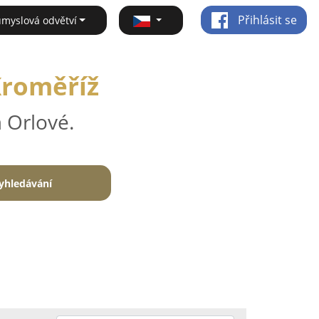
Přihlásit se
ůmyslová odvětví
 Kroměříž
 Orlové.
yhledávání