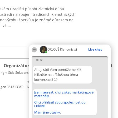
kém Hradišti působí Zlatnická dílna
oustředí na spojení tradičních klenotnických
na výrobu šperků a je známé důrazem na
ivé ...
ORLOVÉ Klenotnictví
Live chat
18:43
Organizátor hlasování
Plebiscyt
Kontakt
Ahoj, rádi Vám pomůžeme! 🙂
right Side Solutions sp. z o. o. sp. k.
Vítězové
Kontakt
Klikněte na příslušnou téma
ul. Ruska 22
Seznam
konverzace! 🙂
Wrocław 50-079
všech
egon 381313360 | NIP 8943132676
laureátů
Zásady
Jsem laureát, chci získat marketingové
materiály.
Pravidla
Zásady
Chci přihlásit svou společnost do
Orlové.
ochrany
osobních
Mám jiné otázky.
údajů