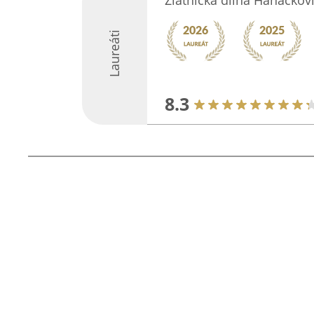
Zlatnická dílna Hanáčkov
Laureáti
8.3