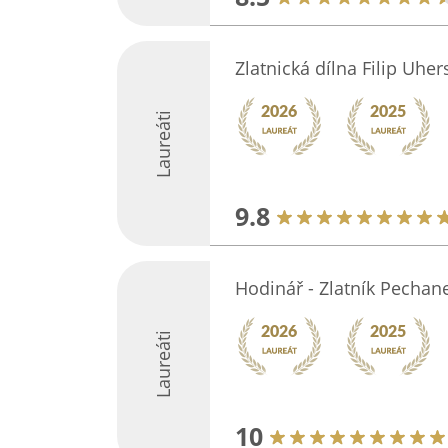
Zlatnická dílna Filip Uher
Laureáti
9.8
Hodinář - Zlatník Pechan
Laureáti
10