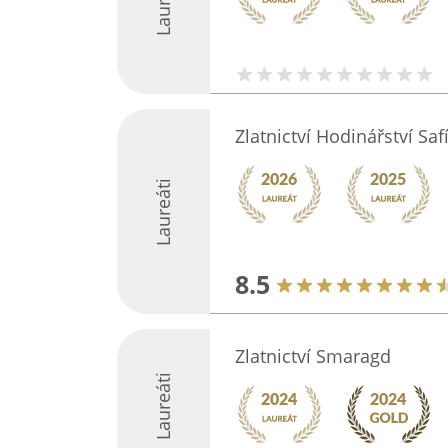
Laureáti
Zlatnictví Hodinářství Safí
Laureáti
8.5
Zlatnictví Smaragd
Laureáti