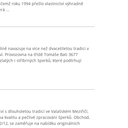
čemž roku 1994 přešlo vlastnictví výhradně
á ...
Zlíně navazuje na více než dvacetiletou tradici v
tví. Provozovna na třídě Tomáše Bati 3677
latých i stříbrných šperků, které podtrhují
tví s dlouholetou tradicí ve Valašském Meziříčí,
na kvalitu a pečlivé zpracování šperků. Obchod,
2/12, se zaměřuje na nabídku originálních