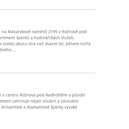
cí na Masarykově náměstí 2195 v Rožnově pod
rtiment šperků a hodinářských služeb.
v tomto oboru více než dvacet let, během nichž
dného ...
ídlí v centru Rožnova pod Radhoštěm a působí
rtiment zahrnuje nejen snubní a zásnubní
né, briliantové a diamantové šperky vysoké