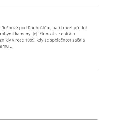
v Rožnově pod Radhoštěm, patří mezi přední
rahými kameny. Její činnost se opírá o
vznikly v roce 1989, kdy se společnost začala
ímu ...