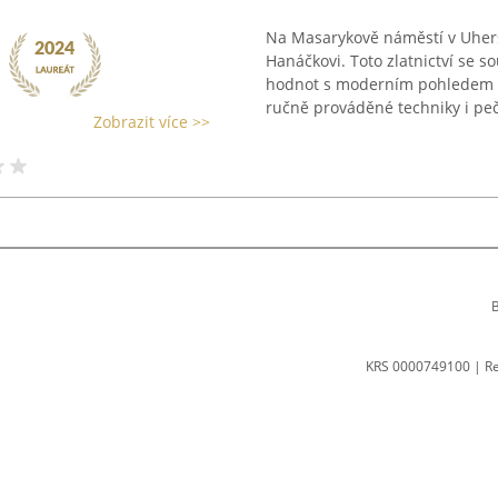
i
Na Masarykově náměstí v Uhers
Hanáčkovi. Toto zlatnictví se s
hodnot s moderním pohledem 
ručně prováděné techniky i pečl
Zobrazit více >>
B
KRS 0000749100 | R