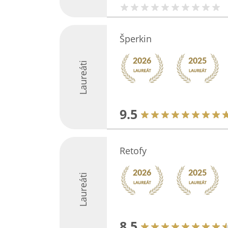
Šperkin
Laureáti
9.5
Retofy
Laureáti
8.5