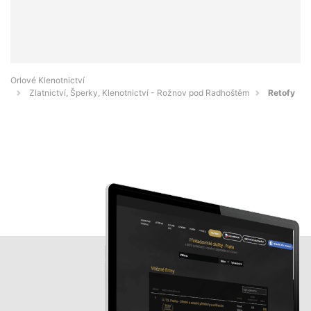
Orlové Klenotnictví
Zlatnictví, Šperky, Klenotnictví - Rožnov pod Radhoštěm
Retofy