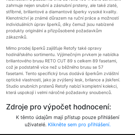
zahrnuje nejen snubní a zásnubní prsteny, ale také zlaté,
stříbrné, briliantové a diamantové šperky vysoké kvality.
Klenotnictví je známé důrazem na ruční práce a možností
individuálních úprav šperků, díky čemuž jsou nabízené
produkty originální a přizpůsobené požadavkům
zákazníků.
Mimo prodej šperků zajišťuje Retofy také opravy
hodinářského sortimentu. Výjimečným prvkem je nabídka
briliantového brusu RETO CUT 89 s celkem 89 fasetami,
což je podstatně více než u běžného brusu se 57
fasetami. Tento specifický brus dodává šperkům zvláštní
optické vlastnosti, jako je zvýšený lesk, brilance a jiskření.
Studio snubních prstenů Retofy nabízí kompletní kolekci,
která uspokojí i velmi náročné požadavky snoubenců.
Zdroje pro výpočet hodnocení:
K těmto údajům mají přístup pouze přihlášení
uživatelé.
Klikněte sem pro přihlášení.