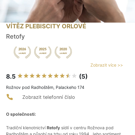
VÍTĚZ PLEBISCITY ORLOVÉ
Retofy
Zobrazit více >>
8.5
(5)
Rožnov pod Radhoštěm, Palackeho 174
Zobrazit telefonní číslo
O společnosti:
Tradiční klenotnictví
Retofy
sídlí v centru Rožnova pod
Radhoštěm a působí na trhu od roku 1994. Jeho sortiment