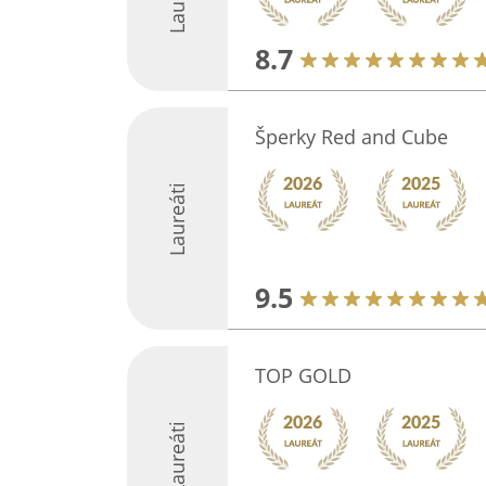
8.7
Šperky Red and Cube
Laureáti
9.5
TOP GOLD
Laureáti