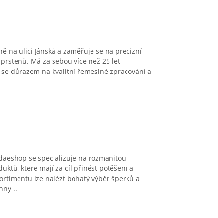
ě na ulici Jánská a zaměřuje se na precizní
prstenů. Má za sebou více než 25 let
 se důrazem na kvalitní řemeslné zpracování a
aeshop se specializuje na rozmanitou
ktů, které mají za cíl přinést potěšení a
sortimentu lze nalézt bohatý výběr šperků a
ny ...