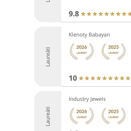
9.8
Klenoty Babayan
Laureáti
10
Industry Jewels
Laureáti