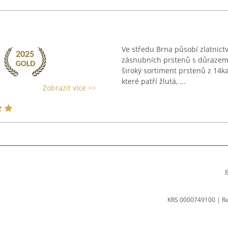
Ve středu Brna působí zlatnict
zásnubních prstenů s důrazem n
široký sortiment prstenů z 14ka
které patří žlutá, ...
Zobrazit více >>
B
KRS 0000749100 | R