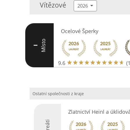
Vítězové
2026
Ocelové Šperky
Místo
I
9.6
(
Ostatní společnosti z kraje
Zlatnictví Heinl a úklidov
Laureáti