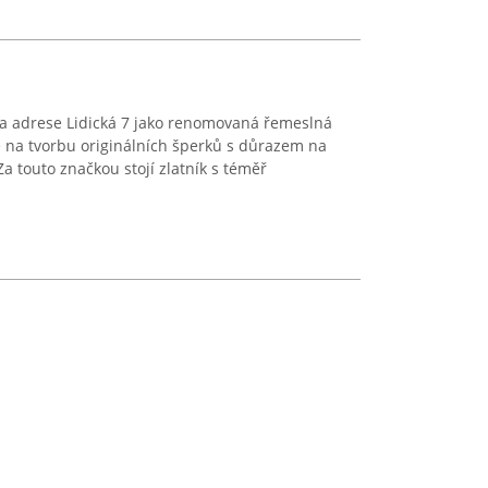
na adrese Lidická 7 jako renomovaná řemeslná
se na tvorbu originálních šperků s důrazem na
Za touto značkou stojí zlatník s téměř