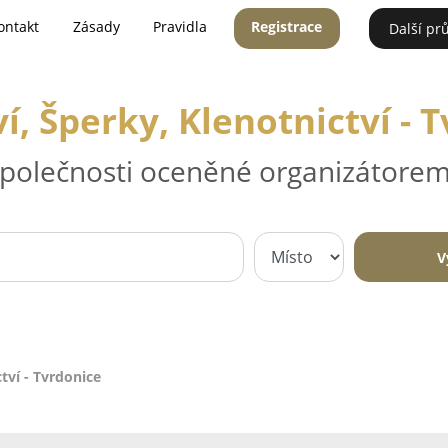
ontakt
Zásady
Pravidla
Registrace
Další pr
ví, Šperky, Klenotnictví - 
 společnosti oceněné organizátorem
V
ctví - Tvrdonice