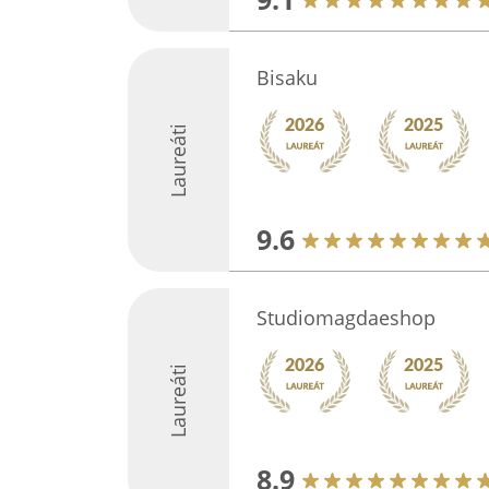
Bisaku
Laureáti
9.6
Studiomagdaeshop
Laureáti
8.9