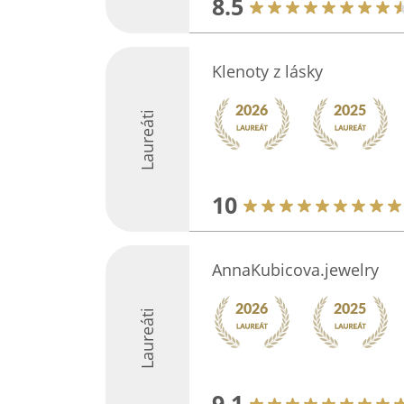
8.5
Klenoty z lásky
Laureáti
10
AnnaKubicova.jewelry
Laureáti
9.1