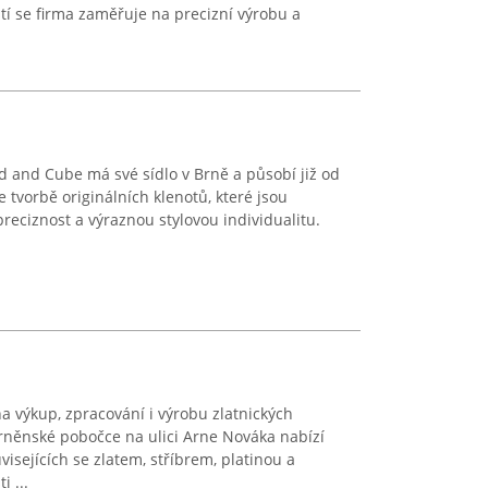
í se firma zaměřuje na precizní výrobu a
d and Cube má své sídlo v Brně a působí již od
 tvorbě originálních klenotů, které jsou
eciznost a výraznou stylovou individualitu.
 výkup, zpracování i výrobu zlatnických
rněnské pobočce na ulici Arne Nováka nabízí
isejících se zlatem, stříbrem, platinou a
 ...