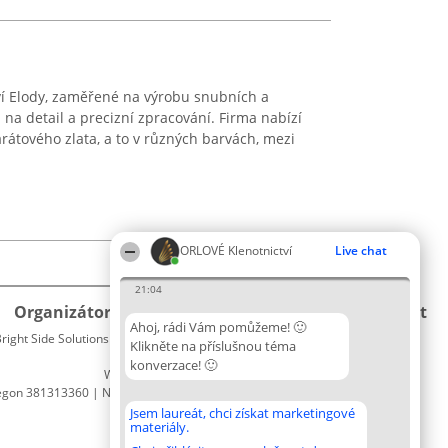
ví Elody, zaměřené na výrobu snubních a
a detail a precizní zpracování. Firma nabízí
rátového zlata, a to v různých barvách, mezi
ORLOVÉ Klenotnictví
Live chat
21:04
Organizátor hlasování
Plebiscyt
Kontakt
Ahoj, rádi Vám pomůžeme! 🙂
right Side Solutions sp. z o. o. sp. k.
Vítězové
Kontakt
Klikněte na příslušnou téma
ul. Ruska 22
Seznam
konverzace! 🙂
Wrocław 50-079
všech
egon 381313360 | NIP 8943132676
laureátů
Zásady
Jsem laureát, chci získat marketingové
materiály.
Pravidla
Zásady