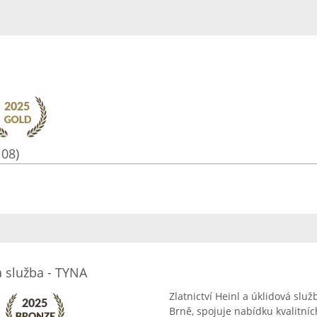
108)
á služba - TYNA
Zlatnictví Heinl a úklidová slu
Brně, spojuje nabídku kvalitních