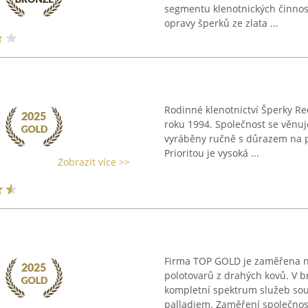
segmentu klenotnických činnost
opravy šperků ze zlata ...
Rodinné klenotnictví Šperky Re
roku 1994. Společnost se věnuje
vyráběny ručně s důrazem na pr
Prioritou je vysoká ...
Zobrazit více >>
Firma TOP GOLD je zaměřena na
polotovarů z drahých kovů. V b
kompletní spektrum služeb souv
palladiem. Zaměření společnosti