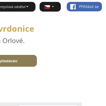
Přihlásit se
ůmyslová odvětví
Tvrdonice
 Orlové.
yhledávání