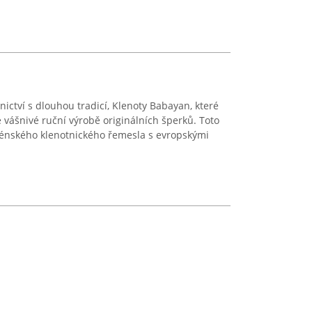
tnictví s dlouhou tradicí, Klenoty Babayan, které
je vášnivé ruční výrobě originálních šperků. Toto
rménského klenotnického řemesla s evropskými