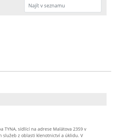
žba TYNA, sídlící na adrese Malátova 2359 v
 služeb z oblasti klenotnictví a úklidu. V