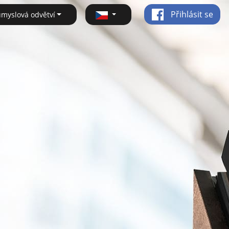
Přihlásit se
ůmyslová odvětví