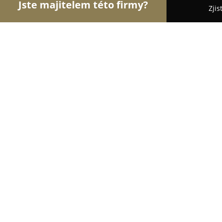
Jste majitelem této firmy?
Zjis
Orlové Klenotnictví
Zlatnictví, Šperky, Klenotnict
Studiomagdaeshop
8.9
(15)
Šakvice, ŠAKVICE, Pekařská 174
Zobrazit telefonní číslo