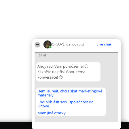
ORLOVÉ Klenotnictví
Live chat
04:48
Ahoj, rádi Vám pomůžeme! 🙂
Klikněte na příslušnou téma
konverzace! 🙂
Jsem laureát, chci získat marketingové
materiály.
Chci přihlásit svou společnost do
Orlové.
Mám jiné otázky.