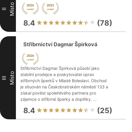
Místo
II
8.4
(78)
Stříbrnictví Dagmar Špirková
Stříbrnictví Dagmar Špirková působí jako
Místo
stabilní prodejce a poskytovatel oprav
III
stříbrných šperků v Mladé Boleslavi. Obchod
je situován na Českobratrském náměstí 133 a
získal pověst spolehlivého partnera pro
zájemce o stříbrné šperky a doplňky. ...
8.4
(25)