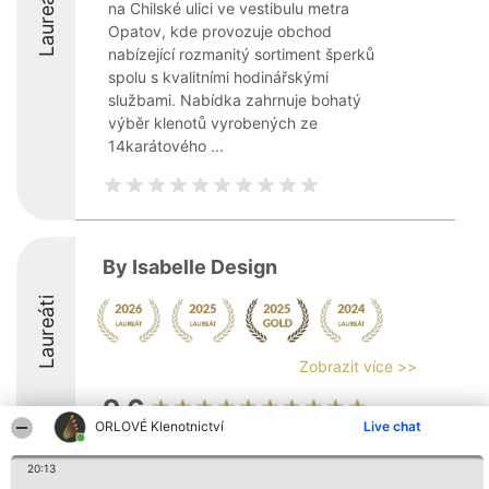
Laureáti
na Chilské ulici ve vestibulu metra
Opatov, kde provozuje obchod
nabízející rozmanitý sortiment šperků
spolu s kvalitními hodinářskými
službami. Nabídka zahrnuje bohatý
výběr klenotů vyrobených ze
14karátového ...
By Isabelle Design
Laureáti
Zobrazit více >>
9.6
ORLOVÉ Klenotnictví
Live chat
20:13
Organizátor hlasování
Plebiscyt
Kontakt